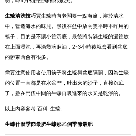
明，即4月初的生蠔都很肥美。
生蠔清洗技巧
買生蠔時向老闆要一點海鹽，溶於清水
中，營造海水的味兒。然後在盆中放兩隻平時不咋用的
筷子，目的是不讓小筐沉底，最後將裝滿生蠔的漏筐放
在上面浸泡，再滴幾滴麻油，2-3小時後就會看到盆底
的髒東西會有很多。
需要注意使用者使用筷子將生蠔與盆底隔開，因為生蠔
的位置一直都是在水盆**，吐出來的沙子，直接沉底
了，懸在鬥伍中間的生蠔再吸進來的水又是乾淨的。
以上內容參考 百科-生蠔。
生蠔什麼季節最肥生蠔那乙個季節最肥