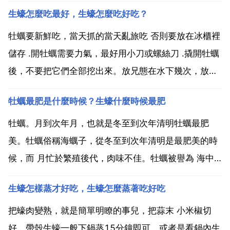
生蠔怎麼吃最好，生蠔怎麼吃好吃？
牡蠣要新鮮吃，當天抓的當天亂旅吃 否則要放在冰櫃裡
儲存 .開牡蠣需要力氣，最好用小刀或螺絲刀 .撬開牡蠣
後，不要把它們全部挖出來。放兄態在水下幾次，放在
冰塊上保鮮 .如果想吃生蠔，可譁塵凳以擠點檸檬汁。
牡蠣最肥是什麼時候？生蠔什麼時候最肥
直接吃味道更好。生蠔怎麼吃好吃？ 香辣生蠔蘸料 適
合喜歡吃辣的人。材料 油克 料酒克 胡椒粉克 生...
牡蠣。月到次年月，也就是冬至到次年清明牡蠣最肥
美。牡蠣俗稱海蠣子，從冬至到次年清明是最肥美的時
候，而 月忙於繁殖後代，肉味不佳。牡蠣被譽為 海中
牛奶 每百克含鎂毫克 硒毫克 含鋅毫克，其中鋅對維護
生蠔怎樣蒸才好吃，生蠔怎麼蒸著吃好吃
味覺 保拍神護免疫力意義重大，而牡蠣正是含鋅量襲帆
虧較高的食物之一。另外，牡蠣還富含核酸，能延緩 老
把蠔肉變熟，就是簡單明瞭的事兒，把蒜末 小米椒切
化，...
好，帶殼生蠔一般下鍋蒸15分鐘即可，或者是看鍋內生