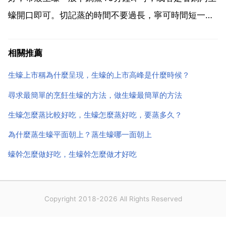
蠔開口即可。切記蒸的時間不要過長，寧可時間短一
點，也不要時間長了，如果蒸的時間過長，裡面的肉會
變瘦，口感也不夠滑嫩。其他配料都不用，就吃這自然
相關推薦
的味道，鮮甜美味呀，當然出鍋後不要忘了澆上少許熱
生蠔上市稱為什麼呈現，生蠔的上市高峰是什麼時候？
油，這樣吃起...
尋求最簡單的烹飪生蠔的方法，做生蠔最簡單的方法
生蠔怎麼蒸比較好吃，生蠔怎麼蒸好吃，要蒸多久？
為什麼蒸生蠔平面朝上？蒸生蠔哪一面朝上
蠔幹怎麼做好吃，生蠔幹怎麼做才好吃
Copyright 2018-2026 All Rights Reserved