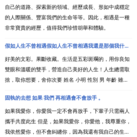
自己的道路、探索新的領域、經歷成長、形如中成穩定
的人際關係、豐富我們的生命等等。因此，相遇是一種
非常寶貴的經歷，值得我們珍惜胡舉和體驗。
假如人生不曾相遇假如人生不曾相遇我還是那個我什麼意思
好美的文彩。果斷收藏。生活是五彩斑斕的，用你良知
雙眼和溫暖的雙手，營造自己美好的人生！人生總需取
捨，取你想要，舍你次要 姓名 小明 性別 男 年齡 雖然
1971年出生，但永遠是小學生。生卒年月 1971 世界
固執的去想 如果 我們 再相遇會不會放手 。
滅亡 擅長 將墨水弄在作業本上 把雞兔關在一個籠子裡
同時開兩個閘門又放水又灌水 走到學校門...
如果我愛你，你愛我一定不會再放手，下輩子只需兩人
攜手共度此生 但是，如果我愛你，你愛他，我尊重你，
我依然愛你，但不會糾纏你，因為我還有我自己的生活