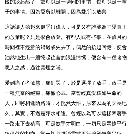
慢的淡忘罷了，愛可以是一瞬間的事情，也可以是一輩
子的事情。因為愛所以離開，因為愛所以放棄。
這話讓人聽起來似乎很偉大，可是又有誰能為了愛真正
的放棄呢？只是學會放棄。有些人或有些事，在歲月的
時間裡不經意的錯過或失去了，偶然的拾起回憶，便會
油然地生出一縷憶起往昔的浪漫情愫，便含有一種睹物
思人之感，過往雲煙之嘆。
愛到痛了孝敬慧，痛到哭了，於是選擇了放手，放手是
一種無奈的絕望，痛徹心扉。當曾經真愛釋如生命的
人，即將相逢陌路時，才恍然大悟，原來以為的天長地
久，其實，不過是萍水相逢。曾經以為可以這樣牽著手
一路走下去稿高，可是放手才明白，一切只是兩條平行
線偶然的相交，當一切都煙消雲散平行線卻依舊平行，