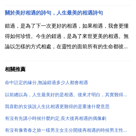
如果，你愛我，我不愛你了，那很抱歉，我已經有了新
關於美好相遇的詩句，人生最美的相遇詩句
的生活，我們的過去，我會藏在心底，那是秘密。相遇
是緣，相守是份，即使我們有緣也有份，但還需相知，
錯過，是為了下一次更好的相遇，如果相遇，我會更懂
放手與否...
得如何珍惜。今生的錯過，是為了來世更美的相遇。無
論以怎樣的方式相處，在靈性的面前所有的生命都彼此
支援 充滿力量地連結在一起。 與君初相識，猶如故人
歸。對月問嬌娥，東風夜逐歌。相逢若有日，恩愛不嫌
相關推薦
多。恩愛 胡秉言 人生最美的相遇詩句 人生最美的相遇
命中註定的緣分,無論錯過多少人都會相遇
詩句如...
以前總以為，人生最美好的是相遇。後來才明白，其實難得的是重逢
我喜歡的女孩說人生比相遇更難得的是重逢什麼意思
有沒有先講小時候什麼約定,長大後再相遇的偶像劇
有沒有像青春之旅一樣男主女主分開後再相遇的時候男主性格發生巨