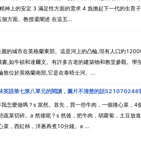
神上的安定 3 滿足性方面的需求 4 負擔起下一代的生育子女
方面。教授還闡述 在這五...
美麗的城市在英格蘭東部。這是河上的凸輪,現有人口約1200
讀書,如牛頓和達爾文。有許多古老的建築物和教堂參觀。學
敦位於英格蘭南部,它是在泰晤士河。...
訴我怎麼做嗎？s 當然。首先，買一些牛肉，一個捲心菜，4
些蔬菜切碎。a 然後呢？s 然後，把牛肉，胡蘿蔔，土豆放
，西紅柿，洋蔥再煮10分鐘。a ...