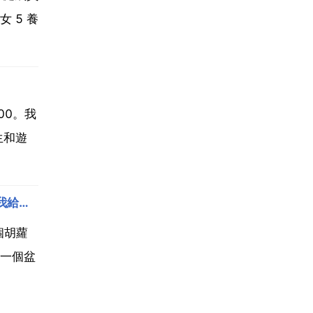
 5 養
00。我
生和遊
英語課文翻譯急求，英語課文翻譯，急求。 現代農林英語第七第八單元的閱讀，圖片不清楚的話521070248我給發原圖。
個胡蘿
進一個盆