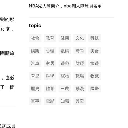
NBA湖人隊簡介，nba湖人隊球員名單
到的那
topic
女孩，
社會
教育
健康
文化
科技
娛樂
心理
數碼
時尚
美食
團體旅
汽車
家居
遊戲
財經
旅遊
育兒
科學
寵物
職場
收藏
，也必
了一箇
歷史
體育
三農
動漫
國際
軍事
電影
知識
其它
家庭成員