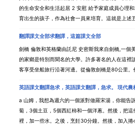
的生命安全和生活起居 2 安慰 給予家庭成員心理和精
育出生的孩子，作為社會一員來培育。這就是上述五個
翻譯課文全部求翻譯，這篇課文全部
劍橋 倫敦和英格蘭由託尼 史密斯我來自劍橋,一個
的家鄉是特別而聞名的大學。許多著名的人在這裡
客享受坐船旅行沿著河邊。從倫敦劍橋是80公里。倫
a 山姆，我想為週六的一個派對做羅宋湯，你能告
蔔，3個土豆，5個西紅柿和一個洋蔥。然後，把這
裡，加一些水。之後，烹飪30分鐘。然後，加入捲心菜