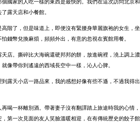
那個國家的人吃一樣的東西是最快的。我們在這次訪問北京和
去了露天店和小餐館。
是高階了，但是味道上，即便沒有緊腰身華麗旗袍的女生，坐
不怕錢幣兌換麻煩，頻頻外出，有意的忽視在賓館用餐。
露天店。撕碎比大海碗還硬邦邦的餅，放進碗裡，澆上調上濃
，就像帶你到遙遠的西域長空中一樣，沁人心脾。
理到露天小店一路品來，我的感想好像有些不遜，不過我得出
人再喝一杯離別酒。帶著妻子沒有翻譯踏上旅途時我的心情，
安，第一次見面的友人笑臉溫暖相迎，在有傳統歷史的餃子館