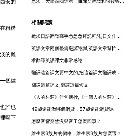
急求，大學韓國語第一冊課文翻譯和課後答案，謝謝
西安的
相關閱讀
在粗糙
跪求日語翻譯高手急急急拜託拜託,日文什麼意思，跪求日語高手解釋！！！！！！！！
英語文章兩個整篇翻譯謝謝,英語文章幫忙翻譯一下謝謝
淡的雜
求翻譯英語課文非常感謝
翻譯這篇課文要中文的,把這篇課文翻譯成中文
一個結
翻譯這篇課文,翻譯這篇短文
《人的村莊》佳句摘抄,《一個人的村莊》佳句摘抄
也許也
49歲還能做哪個網貸，57歲還能網貸嗎
裡喝下
怎麼音響突然沒聲音了怎麼回事？
維生素B族片的價格，維生素B族片怎麼選？