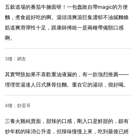
五穀道場的番茄牛腩面呀！一包蠢敗自帶magic的方便
麵，煮食超好吃的啊。湯頭清爽滾巨集濃郁不油膩麵條
筋道爽滑彈性十足，跟康師傅統一是兩種帶備顫口感
啊。
3樓：網友
其實彎肢如果不喜歡重油液漏的，有一款強烈推薦——
埋埋世湯達人日式豚骨拉麵。重在它的湯頭，很好喝。
4樓：炒蛋哥
三養火雞純賣面，甜辣的口感，剛入口是鮮甜的，頗有
炒年糕的味消公升道，但辣味慢慢上來，吃到最後已經