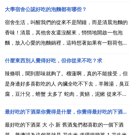
大學宿舍公認好吃的泡麵都有哪些？
宿舍生活，叫醒我們的從來不是鬧鐘，而是清晨泡麵的
香味！清晨，其他舍友還沒醒來，悄悄地開啟一包泡
麵，放入心愛的泡麵鍋裡，這時想著如果有一顆荷包蛋
最好不過了。統一老壇酸菜牛肉麵。最近這幾年這個口
什麼東西別人覺得好吃，但你從來不吃？求
味還是非常受歡迎的，裡面不僅有酸菜，而且還有牛
肉，吃起來也有一種酸甜感，再加上面條這麼筋道，所
辣條唄，聞到那味就夠了。榴蓮啊，真的不能接受，但
有的合在一起簡直...
是身邊好多喜歡吃的人 內臟全吃不下去，羊雜湯，臭豆
腐，豆汁兒，螃蟹 太多了 蛇肉，黃鱔，泥鰍 從來不
吃。餃子 但奇怪的是我包子餛飩都吃的 牛蛙，黃鱔，
最好吃的下酒菜你覺得是什麼，你覺得最好吃的下酒菜是什麼？
苦瓜，寧願吃草，不吃這三樣。臭豆腐，所有動物的內
臟 烤冷麵 同學迷這個迷的不行校門口小店一放學就排
最好吃的下酒菜 大 小 新 舊酒鬼們都喜歡的一個下酒
長隊...
菜。普濟認為這個菜就是 花生米 道理很簡單 1 花生米