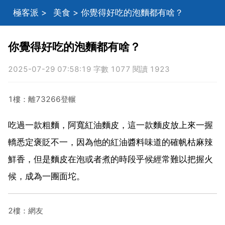
極客派
>
美食
> 你覺得好吃的泡麵都有啥？
你覺得好吃的泡麵都有啥？
2025-07-29 07:58:19 字數 1077 閱讀 1923
1樓：離73266登輾
吃過一款粗麵，阿寬紅油麵皮，這一款麵皮放上來一握
轎悉定褒貶不一，因為他的紅油醬料味道的確帆枯麻辣
鮮香，但是麵皮在泡或者煮的時段乎候經常難以把握火
候，成為一團面坨。
2樓：網友