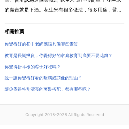
的職責就是下酒。花生米有很多做法，很多用途，譬如
開封市最有名的花生糕，山東最有名的花生油。只是無
論怎麼的變換花樣，花生米就是為了下酒而生。生吃 油
相關推薦
炸 醋泡，都是為了讓你下好這口老酒。2 所有下酒...
你覺得好的初中老師應該具備哪些素質
教育是長期投資，你覺得好的家庭教育到底要不要花錢？
你覺得折耳根的粽子好吃嗎？
說一說你覺得好看的暱稱或頭像的理由？
讓你覺得特別漂亮的著裝搭配，都有哪些呢？
Copyright 2018-2026 All Rights Reserved