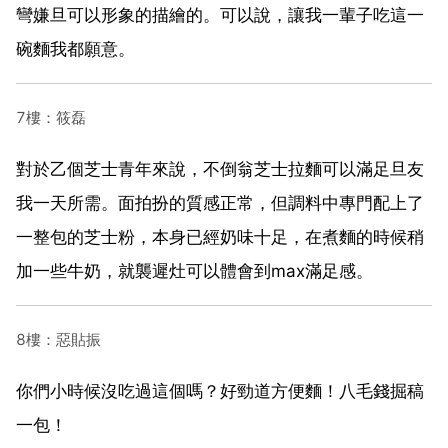
彎嫌旦可以形象的描繪的。可以說，讓我一輩子吃這一
碗麵我都願意。
7樓：筱磊
對於乙個芝士青年來說，不倒翁芝士拉麵可以滿足旦友
我一天所需。面拍扮的質感正常，但調料中專門配上了
一整包的芝士粉，本身已經奶味十足，在煮麵的時候稍
加一些牛奶，就襲遲灶可以體會到max滿足感。
8樓：惡貼振
你們小時候沒吃過這個嗎？好勁道方便麵！八毛錢掘稿
一包！