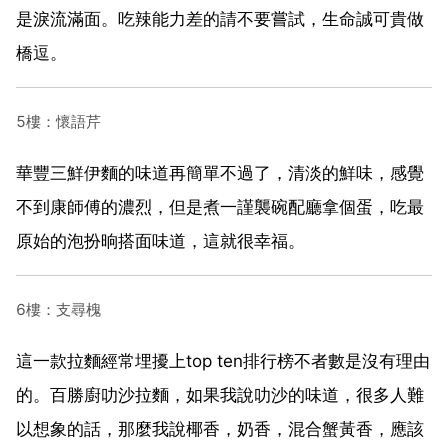
是淚流滿面。吃辣能力差的請不要嘗試，生命誠可貴做
橋逗。
5樓：懷語芹
華豐三鮮伊麵的味道再簡單不過了，清淡的鮮味，感覺
不到康師傅的濃烈，但是煮一謹襲碗配廳拿個蛋，吃最
原始的泡扮晌搭面味道，這就很幸福。
6樓：支尋槐
這一款拉麵經常埋擾上top ten排行榜不者數是沒有理由
的。百勝廚叻沙拉麵，如果我說叻沙的味道，很多人難
以想象的話，那麼我說椰香，奶香，混合蟹黃香，應該