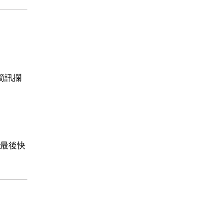
簡訊攔
最後快
。