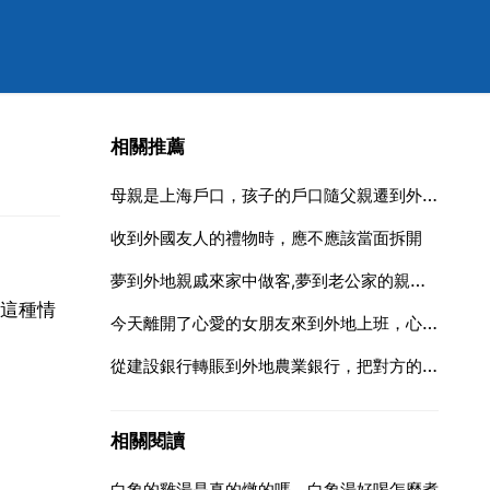
相關推薦
母親是上海戶口，孩子的戶口隨父親遷到外地後，還能再遷回嗎
收到外國友人的禮物時，應不應該當面拆開
夢到外地親戚來家中做客,夢到老公家的親戚來家裡做客啥意思
這種情
今天離開了心愛的女朋友來到外地上班，心裡非常想念她，今天就打
從建設銀行轉賬到外地農業銀行，把對方的賬號輸入錯了，禮拜了錢還沒有退回來，該怎麼辦
相關閱讀
白象的雞湯是真的燉的嗎，白象湯好喝怎麼煮