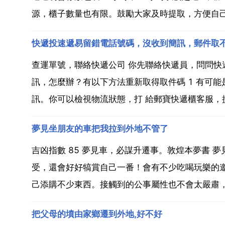
源，櫃子數量也有限。鼓勵大家及時提取，方便自
快遞投速遞易留錯電話號碼，沒收到簡訊，郵件取
查運單號，聯絡快遞公司 你先聯絡快遞員，問問快
訊，怎麼辦？有以下方法重新取得取件碼 1 有可
訊。你可以檢視物流狀態，打 給郵寶快遞櫃客服，提
夢見坐朋友的車把我拉到外地不管了
吉凶指數 85 夢見車，必謀升遷事。敦煌本夢書 
受，還會好好犒賞自己一番！會有不少吃喝玩樂的
己添購不少東西。接觸到的公事屬性也不會太嚴肅，
把父母的墳由家鄉遷到外地,好不好