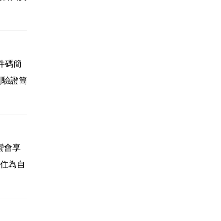
件碼簡
到驗證簡
蠻會享
住為自