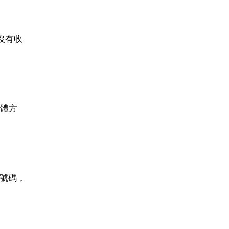
沒有收
體方
機號碼，