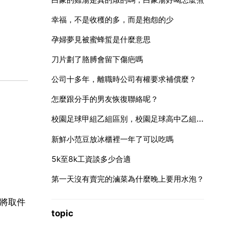
幸福，不是收穫的多，而是抱怨的少
孕婦夢見被蜜蜂蜇是什麼意思
刀片劃了胳膊會留下傷疤嗎
公司十多年，離職時公司有權要求補償麼？
怎麼跟分手的男友恢復聯絡呢？
校園足球甲組乙組區別，校園足球高中乙組年齡段是怎麼劃分的
新鮮小范豆放冰櫃裡一年了可以吃嗎
5k至8k工資談多少合適
第一天沒有賣完的滷菜為什麼晚上要用水泡？
接將取件
topic