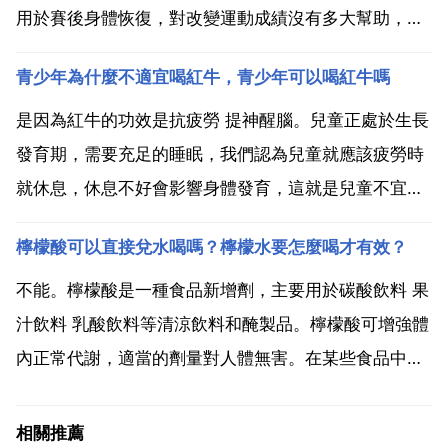
用於賽後身體恢復，對改變運動成績沒有多大幫助，所
以，就算賽前喝，也難以獲得預期效果。紅牛裡面的主
青少年為什麼不適宜喝紅牛，青少年可以喝紅牛嗎
要成分是人體所需氨基酸，和多種b族維生素。能夠抗
疲勞，紅牛 red bull 是全球首先推出且被人熟知的的能
是因為紅牛的功效是抗疲勞 提神醒腦。兒童正處於生長
量飲...
發育期，需要充足的睡眠，我們認為兒童就應該疲勞時
就休息，休息不好會影響身體發育，這就是兒童不宜喝
紅牛的原因。並不是說喝了紅牛對兒童會有什麼傷害，
檸檬酸可以直接兌水喝嗎？檸檬水要怎麼喝才有效？
而是兒童不需要喝紅牛。滿意。紅牛飲料裡面含有大量
的激素，如果你處在發育期，請不要過多的飲用紅牛，
不能。檸檬酸是一種食品新增劑，主要用於碳酸飲料 果
如果是成年...
汁飲料 乳酸飲料等清涼飲料和醃製品。檸檬酸可增強體
內正常代謝，適當的劑量對人體無害。在某些食品中加
入檸檬酸後口感好，並可促進食慾，在中國允許果醬 飲
料 罐頭和糖果中使用檸檬酸。檸檬酸是一種重要的有機
相關推薦