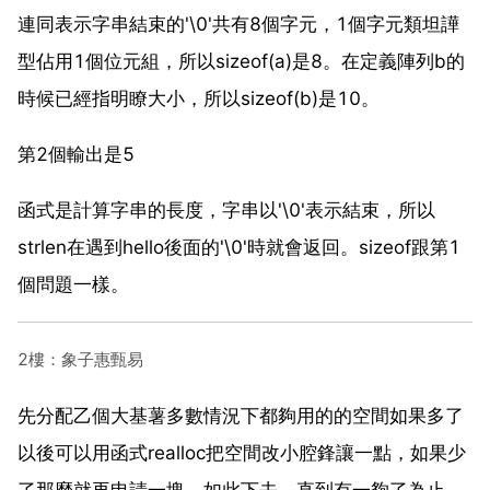
連同表示字串結束的'\0'共有8個字元，1個字元類坦譁
型佔用1個位元組，所以sizeof(a)是8。在定義陣列b的
時候已經指明瞭大小，所以sizeof(b)是10。
第2個輸出是5
函式是計算字串的長度，字串以'\0'表示結束，所以
strlen在遇到hello後面的'\0'時就會返回。sizeof跟第1
個問題一樣。
2樓：象子惠甄易
先分配乙個大基薯多數情況下都夠用的的空間如果多了
以後可以用函式realloc把空間改小腔鋒讓一點，如果少
了那麼就再申請一塊，如此下去，直到有一夠了為止，