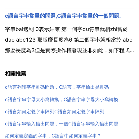
記憶體空間裡,這樣就出現了越界錯誤.但是printf函式並
c語言字串常量的問題,C語言字串常量的一個問題。
不檢查越界錯誤,它會按正常的方法執行,然後程式統計
出長度,列印出來結果.但是返回...
字串bai遇到 0表示結束 第一個字du符串就相zhi當於
dao abc123 那版麼長度為6 第二個字串就相當於 abc
那麼長度為3但是實際操作權發現並非如此，如下程式
include memcpy c1,abc123 01de n 0x20 printf s n
c1 char c2 0x20...
相關推薦
c語言列印字串亂碼問題，C語言，字串輸出是亂碼
c語言字串字母大小寫轉換，C語言字串字母大小寫轉換
c語言如何定義字串陣列C語言如何定義字串陣列
c語言字串輸入輸出問題，一個C語言字串輸入輸出問題
如何定義定義的字串，C語言中如何定義字串？