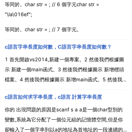
等同於。char str = ; // 6 個字元char str =
"\la\016ef";
等同於。char str = ; // 7 個字元。
c語言字串長度如何數，C語言字串長度如何數？
1 首先開啟vs2014,新建一個專案。2 然後我們根據圖
示 新建一個main函式。3 然後我們根據圖示 新增標頭
檔案。4 然後我們根據圖示 新增main函式。5 然後我們
根據圖示 定義int變數len。6 然後我們根據圖示 定義
c語言如何求字串長度，c語言 計算字串長度
char型別變數str。7 然後我們根據圖示 使用scanf給str
賦...
你的 出現問題的原因是scanf s a a是一個char型別的
變數,系統為它分配了一個位元組的記憶體空間,但是你
卻輸入了一個字串到以a的地址為首地址的一段連續的