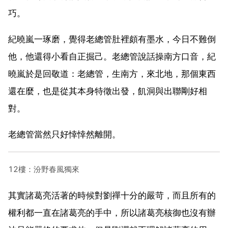
巧。
紀曉嵐一琢磨，覺得老總管肚裡頗有墨水，今日不難倒
他，他還得小看自正掘己。老總管說話操南方口音，紀
曉嵐於是回敬道：老總管，生南方，來北地，那個東西
還在麼，也是從其本身特徵出發，飢洞與出聯剛好相
對。
老總管當然只好悻悻然離開。
12樓：汾野春風獨來
其實諸葛亮活著的時候對劉禪十分的嚴苛，而且所有的
權利都一直在諸葛亮的手中，所以諸葛亮核御也沒有辦