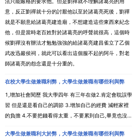
法只能嚴格的要求他。但是劉禪就不理解諸葛亮的用
意，反正劉禪就十分的討厭他以至於諸葛亮死後，劉禪
就是不願意給諸葛亮建造廟，不想建造這些東西來紀念
他，但是當時老百姓對於諸葛亮的呼聲就很高，這個時
候劉禪沒有辦法才勉勉強強的給諸葛亮建昌雀立了乙個
武改迅巖侯祠，就此可以看出這個服不起的阿斗，對老
師諸葛亮的怨念還是十分重的。
在校大學生做兼職利弊，大學生做兼職有哪些利與弊
1,增加社會閱歷 我大學四年 有三年在做2.肯定會耽誤學
習 但是還是看自己的調節 3.增加自己的經費 減輕家裡
的負擔 4.不要把錢看得太重，不要累到自己,畢竟也沒
窮到哪個地步5.自己賺錢自己買自己想要的東西，很有
大學生做兼職利大於弊，大學生做兼職有哪些利與弊
自豪的感覺 總之，有得必有失,還是看自己怎麼樣調節