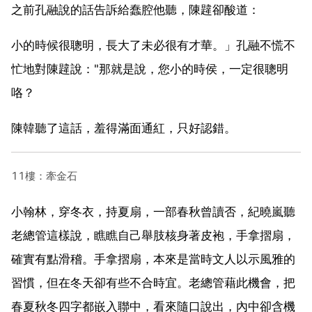
之前孔融說的話告訴給蠢腔他聽，陳韙卻酸道：
小的時候很聰明，長大了未必很有才華。」孔融不慌不
忙地對陳韙說："那就是說，您小的時侯，一定很聰明
咯？
陳韓聽了這話，羞得滿面通紅，只好認錯。
11樓：牽金石
小翰林，穿冬衣，持夏扇，一部春秋曾讀否，紀曉嵐聽
老總管這樣說，瞧瞧自己舉肢核身著皮袍，手拿摺扇，
確實有點滑稽。手拿摺扇，本來是當時文人以示風雅的
習慣，但在冬天卻有些不合時宜。老總管藉此機會，把
春夏秋冬四字都嵌入聯中，看來隨口說出，內中卻含機