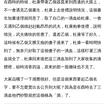
在酉時的時候，杜康帶著乙個器皿來到西邊的大路上，
不一會遇見乙個書生，杜康上去使禮說明情況，這個書
生知書達理就同意了，取了自己的一滴血給杜康。一會
又遇到乙個雄赳赳氣昂昂的武夫，杜康抱拳使禮，說明
情況，武夫痛快的答應了。還差乙個，杜康等了好久，
這時候有乙個又髒又痴的傻子過來了，杜康一看時間快
到了，無奈只好取了這個傻子的一滴血，這樣盯遲三滴
血就全了，杜康回來後把這三滴血加到了大家收集的液
體裡，頓時清香四溢，原來的那一股黴味也不見了。
大家品嚐了一下感覺很好。但是這個東西要起乙個名
字，要不怎麼賣出去公升則大呢？因為是在酉時去了三
滴血他們吵豎就把這個稱為「酒」了。