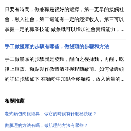
耽誤學習但可以讓自己知道錢來得不易 ...
只要有時間，做兼職是很好的選擇，第一更早的接觸社
會，融入社會，第二還能有一定的經濟收入。第三可以
掌握一定的職業技能 做兼職可以增加社會實踐能力，可
以鍛鍊與人溝通交往的能力，還可以賺到錢，自食其
手工做饅頭的步驟有哪些，做饅頭的步驟和方法
力，減輕家庭經濟負擔。不要以兼職為你大學生活的重
心，適度做一些即可，我們是求學的，大學裡的活動 講
手工做饅頭的步驟就是發麵，醒面之後揉麵，再醒，吃
座 圖書館...
後上屜蒸。麵點製作教猜清並握程穗蔽前。如何做饅頭
的詳細步驟如下 在麵粉中加點全麥麵粉，放入適量的溫
水，放入酵母粉與泡打粉攪拌均勻豎薯。然後將酵母液
加入麵粉中攪拌至沒有乾粉，用手揉成麵糰醒發至兩倍
相關推薦
大。然後將銀高麵糰取出，揉成長條，分成等鋒纖尺相
老式鍋包肉很經典，做它的時候有什麼秘訣呢？
同分量的劑...
做肌理的方法有嗎，做肌理的方法有哪些？