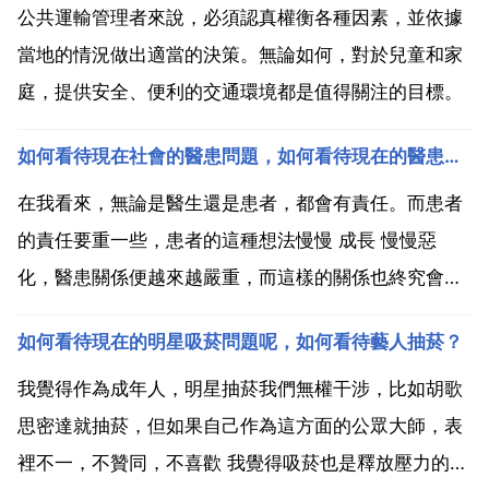
公共運輸管理者來說，必須認真權衡各種因素，並依據
當地的情況做出適當的決策。無論如何，對於兒童和家
庭，提供安全、便利的交通環境都是值得關注的目標。
如何看待現在社會的醫患問題，如何看待現在的醫患關係以及該如何解決
在我看來，無論是醫生還是患者，都會有責任。而患者
的責任要重一些，患者的這種想法慢慢 成長 慢慢惡
化，醫患關係便越來越嚴重，而這樣的關係也終究會得
到社會的重視，也終究會平衡過來，也終究會引起公眾
如何看待現在的明星吸菸問題呢，如何看待藝人抽菸？
的強烈譴責。如何看待現在的醫患關係以及該如何解決
以醫患溝通為基本要素的和諧醫患關係構建是現代醫學
我覺得作為成年人，明星抽菸我們無權干涉，比如胡歌
模式的基本...
思密達就抽菸，但如果自己作為這方面的公眾大師，表
裡不一，不贊同，不喜歡 我覺得吸菸也是釋放壓力的一