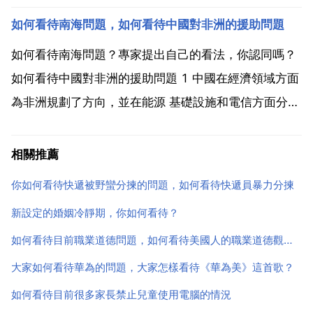
種表現，我們常人壓力都大，何況還是被人時刻關注的
如何看待南海問題，如何看待中國對非洲的援助問題
明星 很正常，他們也是人需要釋放壓力 吸菸是 全民的
問題 不應該單獨把明星拿出來說，要說言傳身教明星比
如何看待南海問題？專家提出自己的看法，你認同嗎？
起父...
如何看待中國對非洲的援助問題 1 中國在經濟領域方面
為非洲規劃了方向，並在能源 基礎設施和電信方面分享
其技術。很多非洲國家的經濟增長率都超過6 比如奈及
利亞 衣索比亞，都是受益於中國的幫助。最淺顯的真理
相關推薦
是非洲有那麼多的自然資源，但是在中國人來之前，沒
你如何看待快遞被野蠻分揀的問題，如何看待快遞員暴力分揀
有...
新設定的婚姻冷靜期，你如何看待？
如何看待目前職業道德問題，如何看待美國人的職業道德觀念？
大家如何看待華為的問題，大家怎樣看待《華為美》這首歌？
如何看待目前很多家長禁止兒童使用電腦的情況