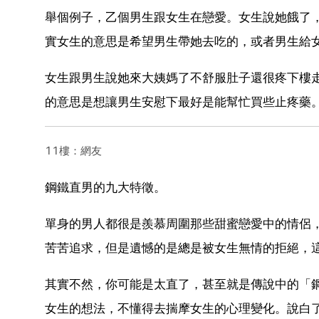
舉個例子，乙個男生跟女生在戀愛。女生說她餓了
實女生的意思是希望男生帶她去吃的，或者男生給
女生跟男生說她來大姨媽了不舒服肚子還很疼下樓
的意思是想讓男生安慰下最好是能幫忙買些止疼藥
11樓：網友
鋼鐵直男的九大特徵。
單身的男人都很是羨慕周圍那些甜蜜戀愛中的情侶
苦苦追求，但是遺憾的是總是被女生無情的拒絕，
其實不然，你可能是太直了，甚至就是傳說中的「
女生的想法，不懂得去揣摩女生的心理變化。說白