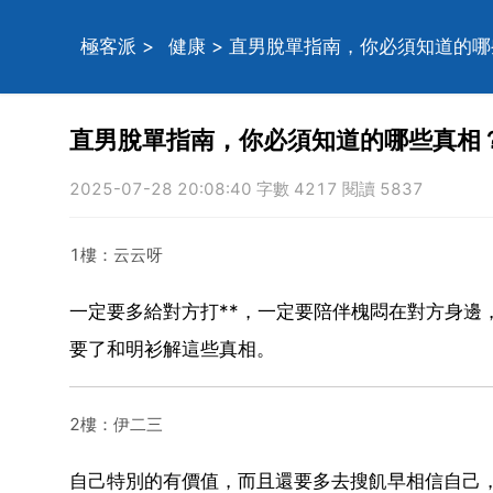
極客派
>
健康
> 直男脫單指南，你必須知道的
直男脫單指南，你必須知道的哪些真相
2025-07-28 20:08:40 字數 4217 閱讀 5837
1樓：云云呀
一定要多給對方打**，一定要陪伴槐悶在對方身邊
要了和明衫解這些真相。
2樓：伊二三
自己特別的有價值，而且還要多去搜飢早相信自己