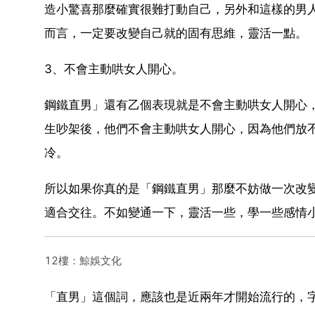
造小驚喜那麼確實很難打動自己，另外和這樣的男
而言，一定要改變自己就的固有思維，靈活一點。
3、不會主動哄女人開心。
鋼鐵直男」還有乙個表現就是不會主動哄女人開心
生吵架後，他們不會主動哄女人開心，因為他們放
冷。
所以如果你真的是「鋼鐵直男」那麼不妨做一次改
適合交往。不如變通一下，靈活一些，學一些感情
12樓：鯨娛文化
「直男」這個詞，應該也是近兩年才開始流行的，