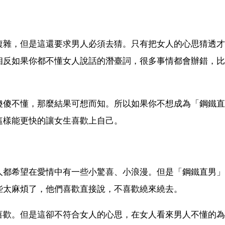
複雜，但是這還要求男人必須去猜。只有把女人的心思猜透才
相反如果你都不懂女人說話的潛臺詞，很多事情都會辦錯，比
傻傻不懂，那麼結果可想而知。所以如果你不想成為「鋼鐵直
這樣能更快的讓女生喜歡上自己。
人都希望在愛情中有一些小驚喜、小浪漫。但是「鋼鐵直男」
些太麻煩了，他們喜歡直接說，不喜歡繞來繞去。
喜歡。但是這卻不符合女人的心思，在女人看來男人不懂的為