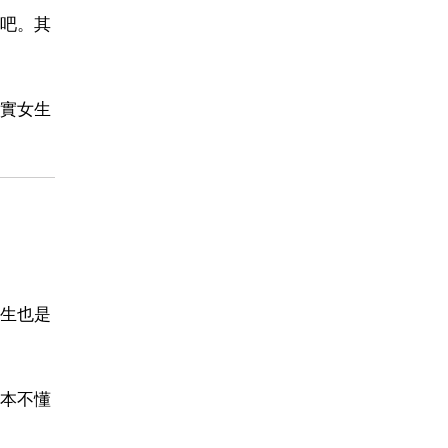
吧。其
實女生
生也是
本不懂