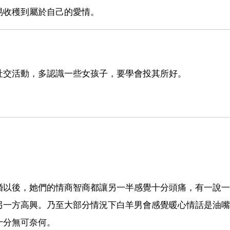
易收穫到屬於自己的愛情。
社交活動，多認識一些女孩子，要學會投其所好。
婚以後，她們的情商智商都讓另一半感覺十分頭痛，有一說一
另一方高興。乃至大部分情況下白羊男會感覺暖心情話是油嘴
十分無可奈何。