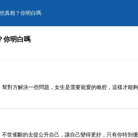
哪些真相？你明白嗎
？你明白嗎
，幫對方解決一些問題，女生是需要寵愛的喚腔，這樣才能
，不世雀斷的去提公升自己，讓自己變得更好，只有你特別優