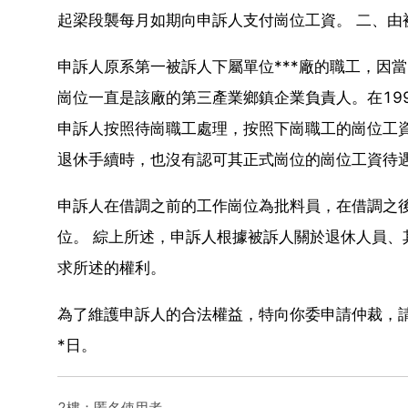
起梁段襲每月如期向申訴人支付崗位工資。 二、由
申訴人原系第一被訴人下屬單位***廠的職工，因
崗位一直是該廠的第三產業鄉鎮企業負責人。在19
申訴人按照待崗職工處理，按照下崗職工的崗位工資3
退休手續時，也沒有認可其正式崗位的崗位工資待
申訴人在借調之前的工作崗位為批料員，在借調之後
位。 綜上所述，申訴人根據被訴人關於退休人員
求所述的權利。
為了維護申訴人的合法權益，特向你委申請仲裁，請依
*日。
2樓：匿名使用者