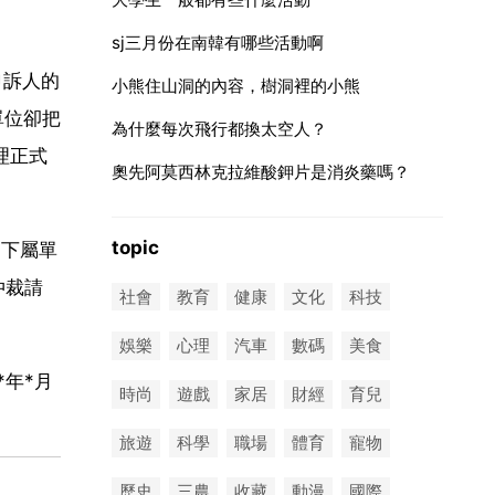
sj三月份在南韓有哪些活動啊
申訴人的
小熊住山洞的內容，樹洞裡的小熊
單位卻把
為什麼每次飛行都換太空人？
理正式
奧先阿莫西林克拉維酸鉀片是消炎藥嗎？
topic
的下屬單
仲裁請
社會
教育
健康
文化
科技
娛樂
心理
汽車
數碼
美食
*年*月
時尚
遊戲
家居
財經
育兒
旅遊
科學
職場
體育
寵物
歷史
三農
收藏
動漫
國際