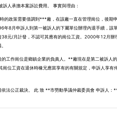
被訴人承擔本案訴訟費用。 事實與理由：
當時的政策需要借調到***廠，在該廠一直在管理崗位，後期
96年8月申訴人到第一被訴人的下屬單位辦理內退手續，該
8元/月計發，不認可其應有的崗位工資。2000年12月辦
遇。
的工作崗位是鄉鎮企業的負責人。**廠現在是第二被訴人
、其崗位工資在退休時橡兄應當享有的有關規定，申訴人享有
法公正裁決。 此 致 **市勞動爭議仲裁委員會 申訴人：*