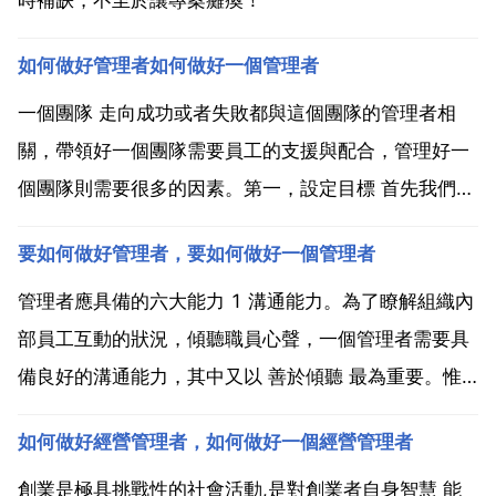
如何做好管理者如何做好一個管理者
一個團隊 走向成功或者失敗都與這個團隊的管理者相
關，帶領好一個團隊需要員工的支援與配合，管理好一
個團隊則需要很多的因素。第一，設定目標 首先我們需
要設定目標，想讓員工齊心協力完成目標，找到共性的
要如何做好管理者，要如何做好一個管理者
東西，共同的目標，共同的利益，這樣大家的期許一
樣，就會站在同一戰線，共同去完成了 第二，人性管理
管理者應具備的六大能力 1 溝通能力。為了瞭解組織內
營造良好...
部員工互動的狀況，傾聽職員心聲，一個管理者需要具
備良好的溝通能力，其中又以 善於傾聽 最為重要。惟
有如此，才不至於讓下屬離心離德，或者不敢提出建設
如何做好經營管理者，如何做好一個經營管理者
性的提議與需求，而管理者也可藉由下屬的認同感 理解
程度及共鳴，得知自己的溝通技巧是否成功。2 協調能
創業是極具挑戰性的社會活動,是對創業者自身智慧 能