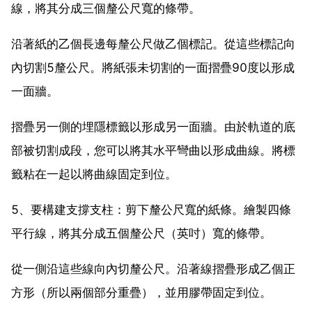
線，將其分成三個釐公尺寬的條帶。
沿著紙的乙個長邊每釐公尺做乙個標記。從這些標記向
內切割5釐公尺。將紙張未切割的一面摺疊90度以形成
一面牆。
摺疊另一側的埋隱標籤以形成另一面牆。由於軌道的底
部被切割成段，您可以將其水平彎曲以形成曲線。將標
籤粘在一起以將曲線固定到位。
5、要構建支撐支柱：剪下釐公尺寬的紙條。繪製四條
平行線，將其分成五個釐公尺（英吋）寬的條帶。
從一側沿這些線向內切釐公尺。沿著線摺疊形成乙個正
方形（所以兩個部分重疊），並用膠帶固定到位。