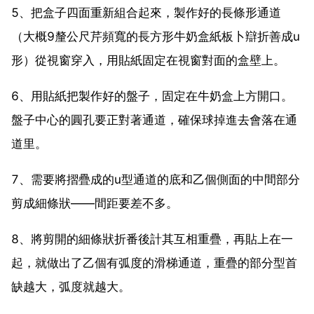
5、把盒子四面重新組合起來，製作好的長條形通道
（大概9釐公尺芹頻寬的長方形牛奶盒紙板卜辯折善成u
形）從視窗穿入，用貼紙固定在視窗對面的盒壁上。
6、用貼紙把製作好的盤子，固定在牛奶盒上方開口。
盤子中心的圓孔要正對著通道，確保球掉進去會落在通
道里。
7、需要將摺疊成的u型通道的底和乙個側面的中間部分
剪成細條狀——間距要差不多。
8、將剪開的細條狀折番後計其互相重疊，再貼上在一
起，就做出了乙個有弧度的滑梯通道，重疊的部分型首
缺越大，弧度就越大。