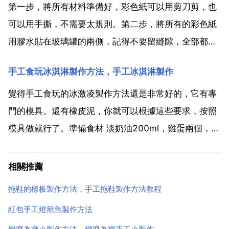
適量。自制冰淇淋雪糕的做法。所有材料準備...
第一步，將所有材料準備好，彩色紙可以用剪刀剪，也
可以用手撕，不需要太規則。第二步，將所有的彩色紙
用膠水貼在玻璃罐的兩側，記得不要留縫隙，全部都貼
滿。第三步，靜待十分鐘後，等膠水都幹了，可以用扭
手工食玩冰淇淋製作方法，手工冰淇淋製作
扭棒或者較粗的電線做成燈籠提手。第四步，將蠟燭點
燃放進玻璃罐裡，也可以適當自己新增一些其他裝飾。
覺得手工食玩的冰激凌製作方法還是非常好的，它有專
燈籠，又稱燈...
門的模具。還有橡皮泥，你就可以根據這些要求，按照
模具做就行了。準備食材 淡奶油200ml，雞蛋兩個，奧
利奧三袋，純牛奶50ml，細砂糖40克，鹽少許，醋或
者檸檬汁幾滴。製作過程 第一步 我們先將雞蛋蛋清和
相關推薦
蛋黃分開。然後我們在裝有純蛋黃的蛋盆中加入40克...
拖鞋的樣板製作方法，手工拖鞋製作方法教程
紅包手工燈籠魚製作方法