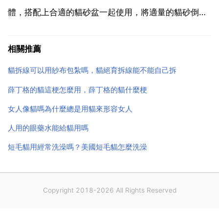
體，搭配上合適的貓砂盆一起使用，將適量的貓砂倒於
貓砂盆內，受過訓練的貓一般都會進入貓砂盆內進行排
洩，但是有五花八門的貓砂，寵物主人該怎麼選擇呢？
相關推薦
您好，我這邊正在為您查詢，請稍等片刻，我這邊馬上
貓拆線可以用紗布包紮嗎，貓絕育拆線能不能自己拆
回復您 貓砂...
薛丁格的貓這梗怎麼用，薛丁格的貓什麼梗
女人像貓嗎為什麼總是用貓來形容女人
人用的眼藥水能給貓用嗎
短毛貓用經常洗澡嗎？美國短毛貓怎麼洗澡
Copyright 2018-2026 All Rights Reserved