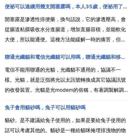
便祕可以連續用幾支開塞露嗎，本人35歲，便祕用了4支開塞露才解決問題，折騰了4小時，
開塞露是滲透性排便藥，換句話說，它的滲透壓高，會
從腸道粘膜吸收水分進腸道，增加直腸容積，並能軟化
大便，所以能通便。這種方法能緩解一時的痛苦，但不
能解決腸道蠕動性及腸道粘液正常分泌的問題，治標不
聯通光纖貓和電信光纖貓可以用嗎，聯通光纖貓和移動光纖貓通用嗎
治本，久用恐更致腸道乾澀。對身體沒什麼影響，只是
對 有影響 嚴重便祕主要是腸胃消化問題，最好是需要
電信不能用聯通的光貓，光纖貓不通用的，協議不一
調理腸胃，...
樣。光貓，就是泛指將光以太訊號轉換成其它協議訊號
的收發裝置。光貓是光modem的俗稱，有著調製解調
的作用。光貓也稱為單埠光端機，是針對特殊使用者環
兔子會用貓砂嗎，兔子可以用貓砂嗎
境而設計的產品，它利用一對光纖進行單e1或單v.35或
單10baset點到點式的光傳輸終端裝置。該裝置作為
貓砂。是不建議給兔子使用的，如果是要給兔子使用的
本...
話可以考慮其他的。貓砂是一種給貓咪掩埋排洩物的物