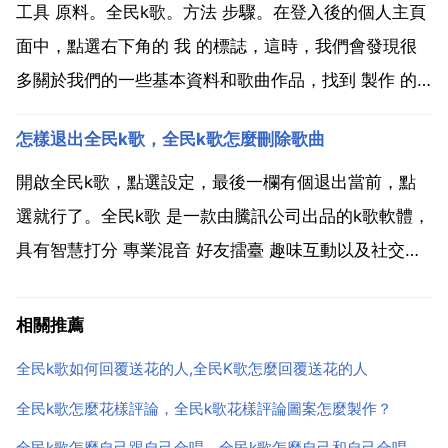
戶 註冊 登入 選項6 用手指往...
工具 原料。全民k歌。方法 步驟。在登入後的個人主頁
面中，點選右下角的 我 的標誌，這時，我們會發現很
多關於我們的一些基本資料和歌曲作品，找到 製作 的
選項，然後點選它。在製作 的頁面中，輸入自己想要的
怎樣退出全民k歌，全民k歌怎麼刪除歌曲
名字，最好想個能吸引人的，這樣我們的歌曲作品會得
到很多的人氣。然後為自己的 設定一個漂亮的封面吧...
開啟全民k歌，點選設定，最後一欄有個退出當前，點
選就行了。全民k歌 是一款由騰訊公司出品的k歌軟體，
具有智慧打分 專業混音 好友擂臺 趣味互動以及社交分
享功能。3 2014年8月26日，備受k歌玩家期待 全民k
歌 4 正式通過騰訊應用寶開啟預約 並將於2014年9月1
相關推薦
日在應用寶首發。作為騰訊首款k歌...
全民k歌如何回覆送花的人,全民K歌怎麼回覆送花的人
全民k歌怎麼花樣評論，全民k歌花樣評論圖案怎麼製作？
全民k歌怎麼自己跟自己合唱，全民k歌怎麼自己和自己合唱？？？是自己和自己！！有的歌會需要吧