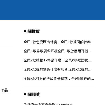
相關推薦
全民k歌怎麼匯出伴奏，全民k歌裡面的伴奏可以匯出變成mp3格式的麼，可以的話怎麼匯出？
全民K歌錄歌要帶耳機全民K歌怎麼用耳機錄歌
全民k歌禮物1k幣是什麼，全民k歌裡面收到幾個K幣禮物才能換一K幣獎勵金？
全民k歌錄的歌為什麼有噪音,全民k歌錄的歌有雜音是怎麼回事？
全民k歌打分的等級劃分標準，全民k歌裡的 A B C SSS SS S分別代表什麼等級
作品，
相關閱讀
為什麼大家不喜歡娶東北女孩？