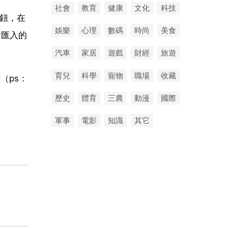
社會
教育
健康
文化
科技
按鈕，在
娛樂
心理
數碼
時尚
美食
對匯入的
汽車
家居
遊戲
財經
旅遊
育兒
科學
寵物
職場
收藏
（ps：
歷史
體育
三農
動漫
國際
軍事
電影
知識
其它