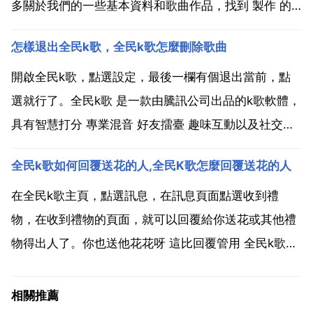
多關於我們的一些基本資料和歌曲作品，找到 製作 的
選項，然後點選它。在製作 的頁面中，輸入自己想要的
怎樣退出全民k歌，全民k歌怎麼刪除歌曲
名字，最好想個能吸引人的，這樣我們的歌曲作品會得
到很多的人氣。然後為自己的 設定一個漂亮的封面吧...
開啟全民k歌，點選設定，最後一欄有個退出當前，點
選就行了。全民k歌 是一款由騰訊公司出品的k歌軟體，
具有智慧打分 專業混音 好友擂臺 趣味互動以及社交分
享功能。3 2014年8月26日，備受k歌玩家期待 全民k
全民k歌如何回覆送花的人,全民K歌怎麼回覆送花的人
歌 4 正式通過騰訊應用寶開啟預約 並將於2014年9月1
日在應用寶首發。作為騰訊首款k歌...
在全民k歌主頁，點選訊息，在訊息頁面點選收到禮
物，在收到禮物的頁面，就可以回覆給你送花或其他禮
物得出人了。你也送他花花呀 這比回覆管用 全民k歌怎
麼回覆送花的人 感謝親親送花鼓勵我。愧領了。您的鼓
勵是我前進的動力。不過一枝花就足夠了。我會加倍努
相關推薦