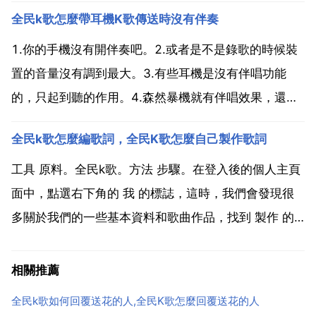
享功能。3 2014年8月26日，備受k歌玩家期待 全民k
全民k歌怎麼帶耳機K歌傳送時沒有伴奏
歌 4 正式通過騰訊應用寶開啟預約 並將於2014年9月1
日在應用寶首發。作為騰訊首款k歌...
1.你的手機沒有開伴奏吧。2.或者是不是錄歌的時候裝
置的音量沒有調到最大。3.有些耳機是沒有伴唱功能
的，只起到聽的作用。4.森然暴機就有伴唱效果，還有
混響。為什麼全民k歌用耳機唱時沒有聲音？全民k歌用
全民k歌怎麼編歌詞，全民K歌怎麼自己製作歌詞
耳機唱歌，沒有聲音說明麥克風沒有插好或是麥克風壞
了，可以重新插拔一下試試，或換個麥克風耳機試一下
工具 原料。全民k歌。方法 步驟。在登入後的個人主頁
的。...
面中，點選右下角的 我 的標誌，這時，我們會發現很
多關於我們的一些基本資料和歌曲作品，找到 製作 的
選項，然後點選它。在製作 的頁面中，輸入自己想要的
名字，最好想個能吸引人的，這樣我們的歌曲作品會得
相關推薦
到很多的人氣。然後為自己的 設定一個漂亮的封面吧...
全民k歌如何回覆送花的人,全民K歌怎麼回覆送花的人