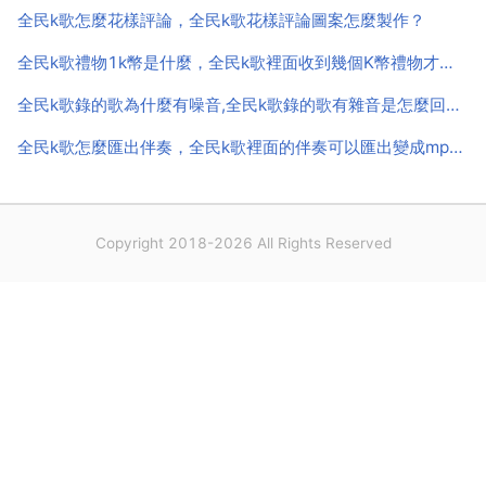
全民k歌怎麼花樣評論，全民k歌花樣評論圖案怎麼製作？
全民k歌禮物1k幣是什麼，全民k歌裡面收到幾個K幣禮物才能換一K幣獎勵金？
全民k歌錄的歌為什麼有噪音,全民k歌錄的歌有雜音是怎麼回事？
全民k歌怎麼匯出伴奏，全民k歌裡面的伴奏可以匯出變成mp3格式的麼，可以的話怎麼匯出？
Copyright 2018-2026 All Rights Reserved