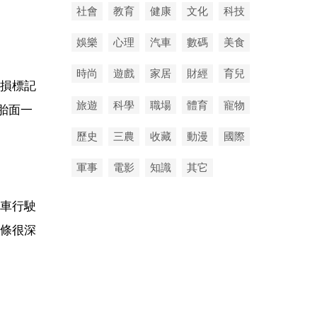
社會
教育
健康
文化
科技
娛樂
心理
汽車
數碼
美食
時尚
遊戲
家居
財經
育兒
損標記
旅遊
科學
職場
體育
寵物
胎面一
歷史
三農
收藏
動漫
國際
軍事
電影
知識
其它
車行駛
條很深