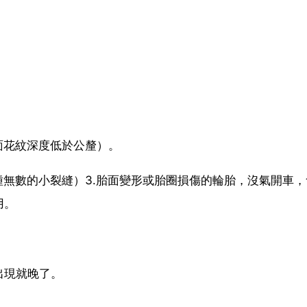
面花紋深度低於公釐）。
種無數的小裂縫）3.胎面變形或胎圈損傷的輪胎，沒氣開車，
用。
出現就晚了。