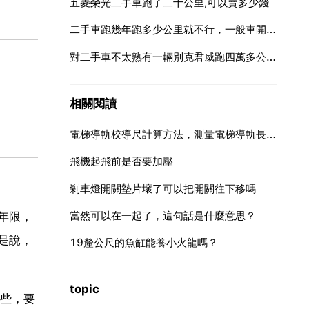
五菱榮光二手車跑了二十公里,可以賣多少錢
二手車跑幾年跑多少公里就不行，一般車開多少公里就不行了也就是報廢？
對二手車不太熟有一輛別克君威跑四萬多公里了買了兩年買能多少錢
相關閱讀
電梯導軌校導尺計算方法，測量電梯導軌長度可用什麼尺？
飛機起飛前是否要加壓
剎車燈開關墊片壞了可以把開關往下移嗎
當然可以在一起了，這句話是什麼意思？
年限，
是說，
19釐公尺的魚缸能養小火龍嗎？
topic
些，要