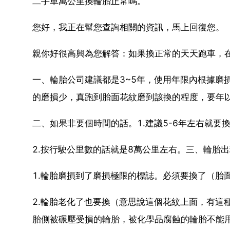
二手車萬公里換輪胎正常嗎。
您好，我正在幫您查詢相關的資訊，馬上回復您。
親你好很高興為您解答：如果換正常的天天跑車，
一、輪胎公司建議都是3~5年，使用年限內根據磨
的磨損少，真跑到胎面花紋磨到該換的程度，要年
二、如果非要個時間的話。1.建議5-6年左右就要
2.按行駛公里數的話就是8萬公里左右。三、輪胎
1.輪胎磨損到了磨損極限的標誌。必須要換了（胎
2.輪胎老化了也要換（意思說這個花紋上面，有這
胎側被碾壓受損的輪胎，被化學品腐蝕的輪胎不能