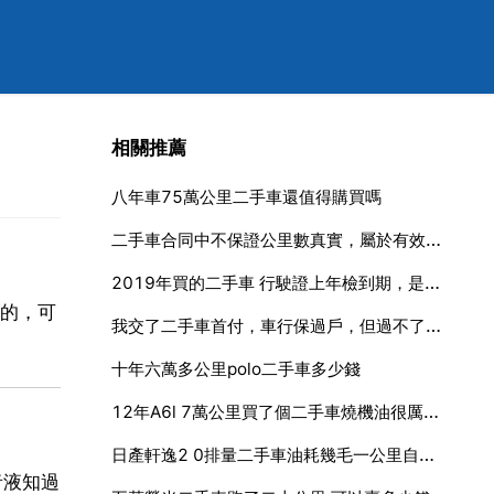
相關推薦
八年車75萬公里二手車還值得購買嗎
二手車合同中不保證公里數真實，屬於有效條款嗎嗎？
2019年買的二手車 行駛證上年檢到期，是去審車呀，還是直接領年檢標誌呀
的，可
我交了二手車首付，車行保過戶，但過不了戶，我不想買了，交的首
十年六萬多公里polo二手車多少錢
12年A6l 7萬公里買了個二手車燒機油很厲害600公里一升機油 請問怎麼個情況
日產軒逸2 0排量二手車油耗幾毛一公里自動擋的
者液知過