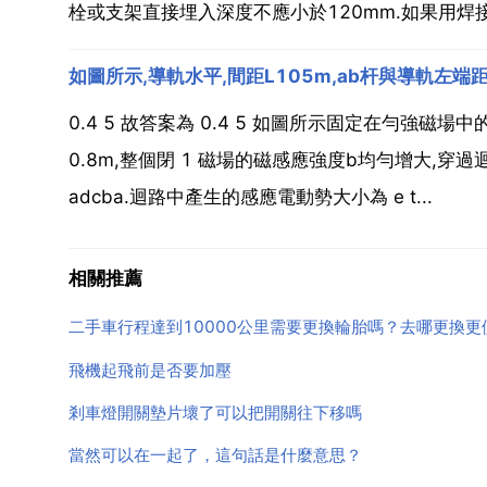
栓或支架直接埋入深度不應小於120mm.如果用焊接
如圖所示,導軌水平,間距L105m,ab杆與導軌左端
0.4 5 故答案為 0.4 5 如圖所示固定在勻強磁場中
0.8m,整個閉 1 磁場的磁感應強度b均勻增大,
adcba.迴路中產生的感應電動勢大小為 e t...
相關推薦
二手車行程達到10000公里需要更換輪胎嗎？去哪更換更
飛機起飛前是否要加壓
剎車燈開關墊片壞了可以把開關往下移嗎
當然可以在一起了，這句話是什麼意思？