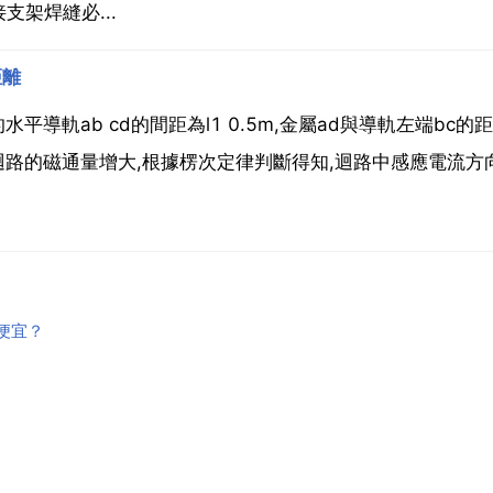
支架焊縫必...
距離
的水平導軌ab cd的間距為l1 0.5m,金屬ad與導軌左端bc的距
穿過迴路的磁通量增大,根據楞次定律判斷得知,迴路中感應電流方
便宜？