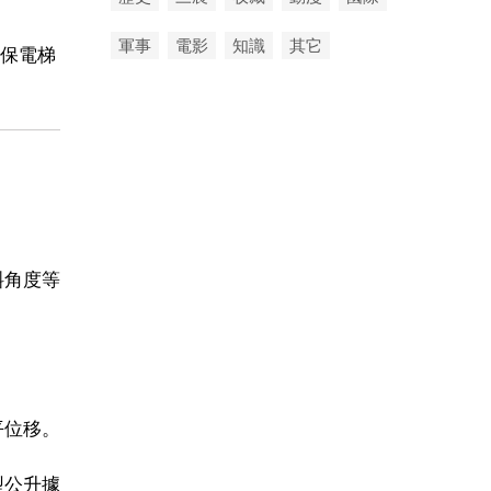
軍事
電影
知識
其它
保電梯
斜角度等
平位移。
型公升據