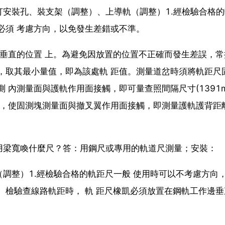
安裝孔、裝支架（調整）、上導軌（調整）1.經檢驗合格
必須 考慮方向，以免發生差錯或不準。
邊垂直的位置 上。為避免因放置的位置不正確而發生差誤，常
，取其最小量值，即為該處軌 距值。測量道岔時須將軌距尺
內測量面與護軌作用面接觸，即可量查照間隔尺寸(1391mm
手，使固測塊測量面與撤叉翼作用面接觸，即測量護軌護背距
用梁寬喚什麼尺？答：用鋼尺或專用的軌道尺測量；安裝：
調整）1.經檢驗合格的軌距尺一般 使用時可以不考慮方向
。檢驗查線路軌距時， 軌 距尺橡凱必須放置在鋼軌工作邊垂