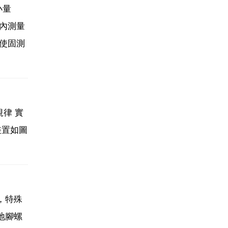
小量
內測量
，使固測
規律 實
裝置如圖
間，特殊
地腳螺