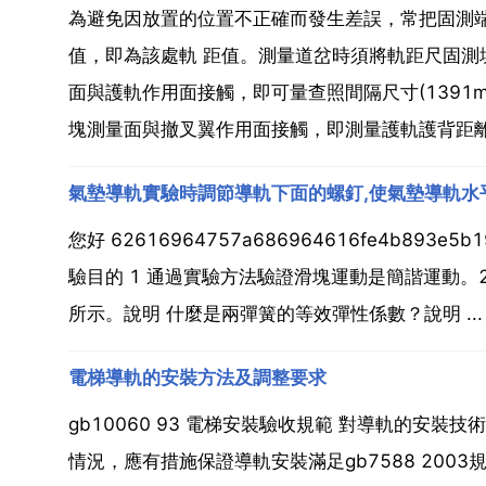
為避免因放置的位置不正確而發生差誤，常把固測
值，即為該處軌 距值。測量道岔時須將軌距尺固測
面與護軌作用面接觸，即可量查照間隔尺寸(1391m
塊測量面與撤叉翼作用面接觸，即測量護軌護背距離尺寸
氣墊導軌實驗時調節導軌下面的螺釘,使氣墊導軌水
您好 62616964757a686964616fe4b893
驗目的 1 通過實驗方法驗證滑塊運動是簡諧運動
所示。說明 什麼是兩彈簧的等效彈性係數？說明 ...
電梯導軌的安裝方法及調整要求
gb10060 93 電梯安裝驗收規範 對導軌的安裝技
情況，應有措施保證導軌安裝滿足gb7588 200