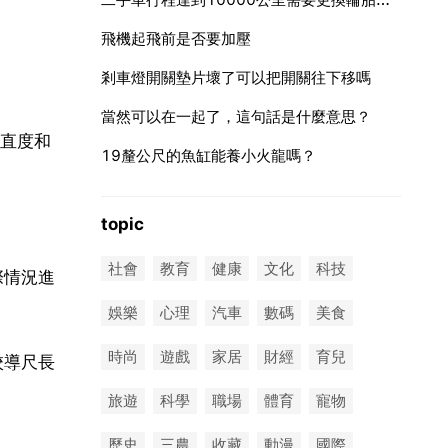
飛機起飛前是否要加壓
剎車燈開關墊片壞了可以把開關往下移嗎
當然可以在一起了，這句話是什麼意思？
直度和
19釐公尺的魚缸能養小火龍嗎？
topic
社會
教育
健康
文化
科技
際情況進
娛樂
心理
汽車
數碼
美食
時尚
遊戲
家居
財經
育兒
校導尺長
旅遊
科學
職場
體育
寵物
歷史
三農
收藏
動漫
國際