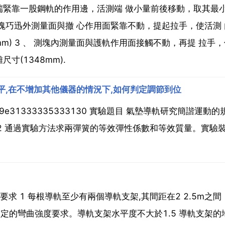
端緊靠一股鋼軌的作用邊，活測端 做小量前後移動，取其最
塊巧迅外測量面與撤 心作用面緊靠不動，提起拉手，使活測 
m) 3 、 測塊內測量面與護軌作用面接觸不動，再提 拉手
(1348mm).
平,在不增加其他儀器的情況下,如何判定調節到位
e5b19e31333335333130 實驗題目 氣墊導軌研究簡諧運動的
。2 通過實驗方法求兩彈簧的等效彈性係數和等效質量。實驗
術要求 1 每根導軌至少有兩個導軌支架,其間距在2 2.5m之
3規定的彎曲強度要求。導軌支架水平度不大於1.5 導軌支架的