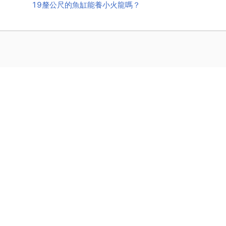
19釐公尺的魚缸能養小火龍嗎？