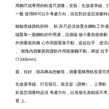
用鋼尺或專用的軌道尺測量；安裝：先放基準線、打
一般 使用時可以不考慮方向，但在對於道岔測量時
檢驗查線路軌距時， 軌 距尺必須放置在鋼軌工作
端緊靠一股鋼軌的作用邊，活測端 做小量前後移動
外測量面與撤 心作用面緊靠不動，提起拉手，使活測 
、 測塊內測量面與護軌作用面接觸不動，再提 拉
(1348mm).
親，你好，很高興為您解答，測量電梯導軌長度可
先放基準線、打安裝孔、裝支架（調整）、上導軌（
於道岔測量時必須 考慮方向，以免發生差錯或不準
置 上。