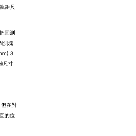
的軌距尺
把固測
固測塊
) 3
離尺寸
，但在對
直的位