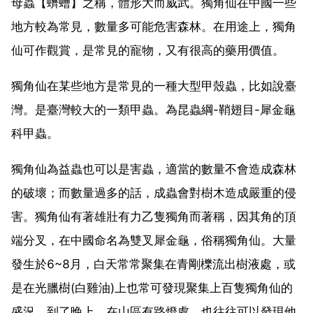
母蟲【蠐螬】之稱，體形大而威武。獨角仙在中國一些
地方較為常見，數量多可能危害森林。在用途上，獨角
仙可作觀賞，是常見的寵物，又有很高的藥用價值。
獨角仙在某些地方是常見的一種大型甲殼蟲，比如說臺
灣。是臺灣較大的一類甲蟲。為昆蟲綱-鞘翅目-犀金龜
科甲蟲。
獨角仙為益蟲也可以是害蟲，適當的數量不會造成森林
的破壞；而數量過多的話，成蟲會對樹木造成嚴重的侵
害。獨角仙有著雄壯有力乙隻獨角而著稱，因其角的頂
端分叉，在中國命名為雙叉犀金龜，俗稱獨角仙。大量
發生於6~8月，白天常常聚集在青剛櫟流出樹液處，或
是在光臘樹(白雞油)上也常可發現聚集上百隻獨角仙的
盛況，到了晚上，在山區有路燈處，也往往可以發現他