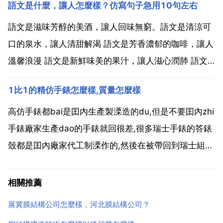
語文是什麼，讓人怎麼樣？仿寫句子急用10句左右
高仿手錶還是看手錶的，自己的質量可以去一些比較好
的地方購買。他的高仿手錶的話，顏色和橙汁做工上面
語文是滋味芳醇的美酒，讓人回味無窮。語文是清涼可
來說對比真...
口的泉水，讓人清甜解渴 語文是芳香濃郁的咖啡，讓人
溫馨浪漫 語文是新鮮味美的果汁，讓人滋心潤肺 語文
是香氣撲鼻的綠茶，讓人神清氣爽 語文是神態悠閒的白
1比1的精仿手錶怎麼樣,質量怎麼樣
雲，讓人浮想聯翩 語文是浪花飛濺的大河，讓人心潮澎
湃。語文是神祕美麗的花園，讓 連忘?語文是香氣撲鼻
高仿手錶都bai是囯內生產製溧造的du,但是不要囯內zhi
的...
手錶廠家生產dao的手錶就回很差,很多瑞士手錶的答錶
殼都是囯內廠家代工制溧作的,然後在被帶回到瑞士組裝
生產。搭配囯內知名的海鷗機芯,其實高仿手錶也就非常
不錯了,價溧格也便宜幾倍,但是效果相差無幾。其實大
相關推薦
家都知道的,比如囯內表裡如一手錶網的高仿...
展冀膜結構公司怎麼樣，河北膜結構公司？