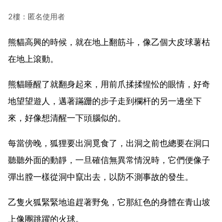
2樓：匿名使用者
熊貓高興的時候，就在地上翻筋斗，像乙個大皮球薯枯
在地上滾動。
熊貓睡醒了就翻身起來，用前爪揉揉惺忪的眼情，好奇
地望望遊人，邁著蹣跚的步子走到欄杆的另一邊坐下
來，好像想清醒一下頭腦似的。
每當傍晚，狐狸要出洞覓食了，出洞之前也總要在洞口
聽聽外面的動靜，一旦確信無異常情況時，它們便像子
彈出膛一樣從洞中竄出去，以防不測事故的發生。
乙隻火狐緊緊地追趕著野兔，它那紅色的身體在青山坡
上像團跳躍的火球。