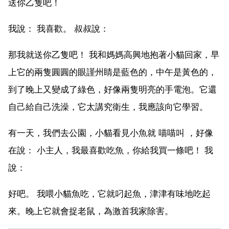
送你乙隻吧！
我說： 我喜歡。 叔叔說：
那我就送你乙隻吧！ 我和媽媽高興地抱著小貓回家，早
上它的兩隻圓圓的眼謹州睛是藍色的，中午是黃色的，
到了晚上又變成了綠色，好像兩隻明亮的手電泡。它還
自己給自己洗澡，它太講究衛生，我應該向它學習。
有一天，我們去公園，小貓看見小魚就 喵喵叫 ，好像
在說： 小主人，我最喜歡吃魚，你給我買一條吧！ 我
說：
好吧。 我喂小貓魚吃，它就叼起魚，津津有味地吃起
來。晚上它就會捉老鼠，為激首我家除害。