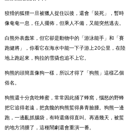
狡猾的狐狸一旦被獵人捉住以後，還會「裝死」，暫時
像奄奄一息，任人擺佈，但乘人不備，又能突然逃去。
白熊外表蠢笨，但它卻是動物中的「游泳能手」和「賽
跑健將」，你看它在海水中能一下子游上20公里，在陸
地上跑起來，狗拉的雪撬也追不上它。
狗熊的頭簡直像狗一樣，所以才得了「狗熊」這樣乙個
俗名。
狗熊還十分貪吃蜂蜜，常常因此捅了蜂窩，惱怒的野蜂
把它追得老遠，把貪饞的狗熊蜇得鼻青臉腫。狗熊一邊
跑，一邊亂抓腦袋，有時還痛得直叫。再過幾天，被蜇
的地方消腫了，這種鬧劇還會重演一番。