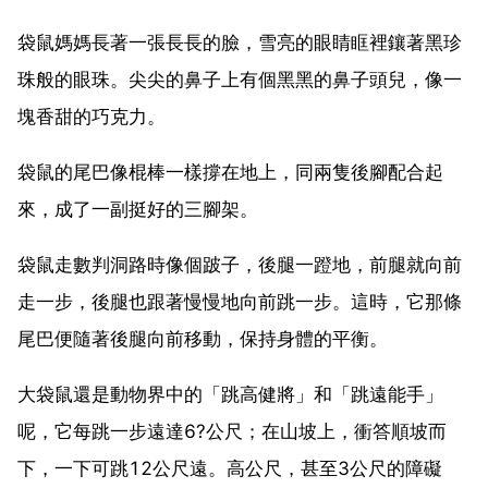
袋鼠媽媽長著一張長長的臉，雪亮的眼睛眶裡鑲著黑珍
珠般的眼珠。尖尖的鼻子上有個黑黑的鼻子頭兒，像一
塊香甜的巧克力。
袋鼠的尾巴像棍棒一樣撐在地上，同兩隻後腳配合起
來，成了一副挺好的三腳架。
袋鼠走數判洞路時像個跛子，後腿一蹬地，前腿就向前
走一步，後腿也跟著慢慢地向前跳一步。這時，它那條
尾巴便隨著後腿向前移動，保持身體的平衡。
大袋鼠還是動物界中的「跳高健將」和「跳遠能手」
呢，它每跳一步遠達6?公尺；在山坡上，衝答順坡而
下，一下可跳12公尺遠。高公尺，甚至3公尺的障礙