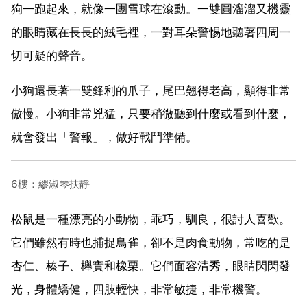
狗一跑起來，就像一團雪球在滾動。一雙圓溜溜又機靈
的眼睛藏在長長的絨毛裡，一對耳朵警惕地聽著四周一
切可疑的聲音。
小狗還長著一雙鋒利的爪子，尾巴翹得老高，顯得非常
傲慢。小狗非常兇猛，只要稍微聽到什麼或看到什麼，
就會發出「警報」，做好戰鬥準備。
6樓：繆淑琴扶靜
松鼠是一種漂亮的小動物，乖巧，馴良，很討人喜歡。
它們雖然有時也捕捉鳥雀，卻不是肉食動物，常吃的是
杏仁、榛子、櫸實和橡栗。它們面容清秀，眼睛閃閃發
光，身體矯健，四肢輕快，非常敏捷，非常機警。