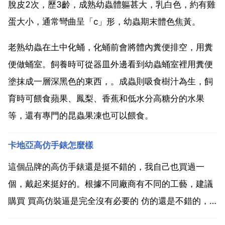
脫皮2次，歷3齡，成熟幼蟲體軀甚大，乳白色，約有雞
蛋大小，通常彎曲呈「c」形，幼蟲期末體色焦黃。
老熟幼蟲在土中化蛹，化蛹前會將體內糞便排空，用糞
便做蛹室。飼養時可從器皿外邊看到幼蟲蛹室裡用糞便
塗抹成一層深黑色的東西，。成蟲則吸食樹汁為生，飼
育時可餵食蘋果、鳳梨、香蕉和低水分高糖分的水果
等，還有專門的昆蟲果凍也可以餵食。
卡地亞高仿手錶怎麼樣
這個品牌的高仿手錶還是挺不錯的，我自己也買過一
個，戴起來挺好的。根據不同廠商有不同的工藝，建議
購買 買高仿裝逼是完全沒有必要的 仿的還是不錯的，
但是跟真的肯定是沒法比的，帶著裝裝門面還是可以的