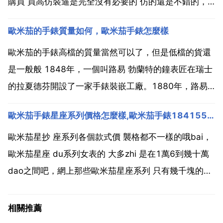
購買 買高仿裝逼是完全沒有必要的 仿的還是不錯的，
但是跟真的肯定是沒法比的，帶著裝裝門面還是可以的
歐米茄的手錶質量如何，歐米茄手錶怎麼樣
高仿手錶還是看手錶的，自己的質量可以去一些比較好
的地方購買。他的高仿手錶的話，顏色和橙汁做工上面
歐米茄的手錶高檔的質量當然可以了，但是低檔的貨還
來說對比真...
是一般般 1848年，一個叫路易 勃蘭特的鐘表匠在瑞士
的拉夏德芬開設了一家手錶裝嵌工廠。1880年，路易
的兩個兒子設計出在當時技術先進的19令機芯並大獲成
歐米茄手錶星座系列價格怎麼樣,歐米茄手錶18415511星座系列價格怎麼樣
功，一位銀行家給這種機芯取名為歐米茄，也就是希臘
文二十四個字母中的最後一個字母，代表了完美 卓越
歐米茄星抄 座系列各個款式價 襲格都不一樣的哦bai，
和...
歐米茄星座 du系列女表的 大多zhi 是在1萬6到幾十萬
dao之間吧，網上那些歐米茄星座系列 只有幾千塊的表
基本都不是真的。歐米茄星座系列男表幾乎都在2萬以
上。歐米茄星座系列的表時尚好看，特別是標誌性的 託
相關推薦
爪 設計，非常經典哦，而且歐米茄星座系...