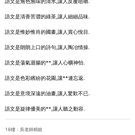
語文是無色無味的清水,讓人反覆咀嚼.
語文是清香苦澀的綠茶,讓人細細品味.
語文是惟妙惟肖的國畫,讓人賞心悅目.
語文是朗朗上口的詩句,讓人陶冶情操.
語文是蕩氣迴腸的**,讓人心曠神怡.
語文是色彩繽紛的花園,讓**連忘返.
語文是意境深遠的油畫,讓人驚歎不已.
語文是旋律優美的**,讓人聽之動容.
18樓：吳老師精銳