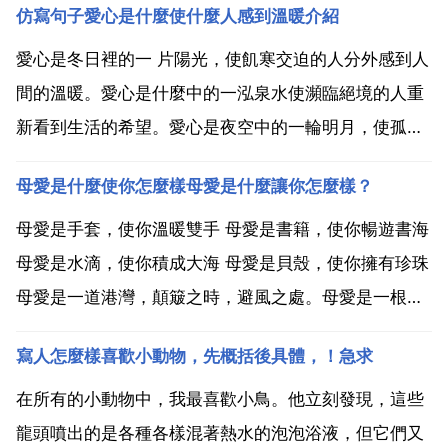
仿寫句子愛心是什麼使什麼人感到溫暖介紹
愛心是冬日裡的一 片陽光，使飢寒交迫的人分外感到人
間的溫暖。愛心是什麼中的一泓泉水使瀕臨絕境的人重
新看到生活的希望。愛心是夜空中的一輪明月，使孤獨
一的人即刻獲得心靈的慰藉。愛心是春天裡的一場細
母愛是什麼使你怎麼樣母愛是什麼讓你怎麼樣？
雨，使情感枯萎的人特別感到情感的滋潤。愛心是夏日
裡的一陣清風，使心急如焚的人感到無比的涼爽。愛心
母愛是手套，使你溫暖雙手 母愛是書籍，使你暢遊書海
是黑夜裡的一...
母愛是水滴，使你積成大海 母愛是貝殼，使你擁有珍珠
母愛是一道港灣，顛簸之時，避風之處。母愛是一根柺
杖，扶持左右，走向希望。有一種愛博大精深 純潔無私
寫人怎麼樣喜歡小動物，先概括後具體，！急求
讓 連忘返，這種愛就是母愛 有一種人完成著自己無怨
無悔的奉獻，這種人就是母親。母愛永遠是人類亙古...
在所有的小動物中，我最喜歡小鳥。他立刻發現，這些
龍頭噴出的是各種各樣混著熱水的泡泡浴液，但它們又