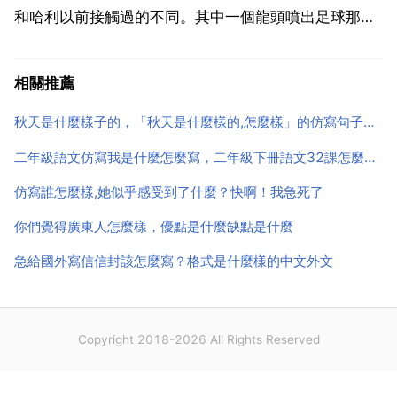
和哈利以前接觸過的不同。其中一個龍頭噴出足球那麼
大的粉紅色和藍色的泡泡 另一個噴出晶瑩剔透的 又密
又厚的泡沫 哈利覺得如果他釐意試一下，這些泡沫準會
相關推薦
把他託在水面，沉不下去 第三個龍頭噴出香味濃郁的紫
秋天是什麼樣子的，「秋天是什麼樣的,怎麼樣」的仿寫句子有哪些？
色霧氣...
二年級語文仿寫我是什麼怎麼寫，二年級下冊語文32課怎麼仿寫，就寫我的夢。
仿寫誰怎麼樣,她似乎感受到了什麼？快啊！我急死了
你們覺得廣東人怎麼樣，優點是什麼缺點是什麼
急給國外寫信信封該怎麼寫？格式是什麼樣的中文外文
Copyright 2018-2026 All Rights Reserved