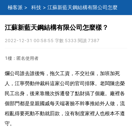
極客派
>
科技
> 江蘇新藍天鋼結構有限公司怎麼
樣？
江蘇新藍天鋼結構有限公司怎麼樣？
2022-12-31 00:58:55 字數 5333 閱讀 7387
1樓：匿名使用者
爛公司誰去誰後悔，拖欠工資，不交社保，加班加死
人，江寧勞動仲裁科這家公司的官司排隊。老闆陳忠榮
民工出身，後來靠幾次拆遷發了點財搞了個廠。廠裡各
個部門都是皇親國戚每天端著臉不幹事推給外人做，流
程亂得要死動不動就罰款，沒有制度家裡人也根本不遵
守。