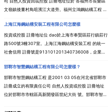
司 自然人投資回或控股 註冊地址位於 答福州市長樂區
文嶺鎮後董村鳥咀濱江大道旁。福州立鴻鋼結構工程 的
統一社會信用 註冊號是91350182310748620d，企
上海江海鋼結構安裝工程有限公司怎麼樣
業法人成平江，目前企業處於開業狀態。福州立鴻鋼結
構工程 的經營範圍是 鋼結構工程...
投資或控股 註冊地址位 dao於上海市奉賢區莊行鎮莊行
路500號3幢307室。上海江海鋼結構安裝工程 的統一
社會信用 註冊號是913101201340736008，企業法
人唐伍中，目前企業處於開業狀態。上海江海鋼結構安
邯鄲市智慧鋼結構工程有限公司怎麼樣？
裝工程 的經營範圍是 鋼結構加工 限分支機構經營 設計
批發 零售 安裝，從事貨物...
邯鄲市智慧鋼結構工程 是2001 03 05在河北省邯鄲市
註冊成立的有限責任公司 自然人投資或控股 註冊地址
位於邯鄲市市轄區高新開發區世紀大街 號。邯鄲市智慧
鋼結構工程 的統一社會信用 註冊號是
91130405601255244r，企業法人張少謙，目前企業