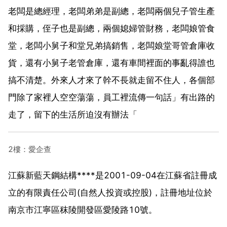
老闆是總經理，老闆弟弟是副總，老闆兩個兒子管生產
和採購，侄子也是副總，兩個媳婦管財務，老闆娘管食
堂，老闆小舅子和堂兄弟搞銷售，老闆娘堂哥管倉庫收
貨，還有小舅子老管倉庫，還有車間裡面的事亂得誰也
搞不清楚。外來人才來了幹不長就走留不住人，各個部
門除了家裡人空空蕩蕩，員工裡流傳一句話」有出路的
走了，留下的生活所迫沒有辦法「
2樓：愛企查
江蘇新藍天鋼結構****是2001-09-04在江蘇省註冊成
立的有限責任公司(自然人投資或控股)，註冊地址位於
南京市江寧區秣陵開發區愛陵路10號。