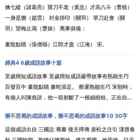
擒七縱（諸葛亮）寶刀不老（黃忠）才高八斗（曹植）
一身是膽（趙雲） 封金掛印（關羽） 單刀赴會（關
羽）望梅止渴（曹操） 萬事俱備：
畫龍點睛（張僧繇）江郎才盡（江淹） 宋。
經典4 6歲成語故事十篇
至歲簡短成語故事 至歲簡短成語巖帶故事有熟能生巧
百發百中 畫龍點睛 畫蛇添足。 察遲熟能生巧 宋朝時，
有個人叫陳堯諮，他一箭射斷了一根細樹枝。正在自鳴
得意時，旁邊乙個賣油的老翁把一枚銅幣放在油葫蘆口
樂不思蜀的成語故事，樂不思蜀的成語故事10 30字
上，舀了一勺油從高高的地方倒下來，油從銅幣的小孔
裡穿過，流進油葫蘆裡去了。陳堯諮非常驚奇，老翁說
這個成語出自 三國志 蜀書 後主禪傳 裴松之注引 漢晉春
不...
秋 三國時期，劉備佔據蜀地，建立蜀國。他死後，兒子