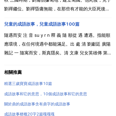
劉禪繼位。劉禪昏庸無能，在那些有才能的大臣死後，
公元263年，蜀國就被魏所滅。劉禪投降後，魏王曹髦
兒童的成語故事，兒童成語故事100篇
m o 封他一個食俸祿無實權的 安樂公 稱號，並將他遷
居魏國京都許昌居住。魏王自己也無實權，掌...
隨遇而安 注 音 su y r n 釋 義 隨 順從 遇 遭遇。指能順
應環境，在任何境遇中都能滿足。出 處 清 劉獻廷 廣陽
雜記 一 隨寓而安，斯真隱矣。清 文康 兒女英雄傳 第
24回 吾生有涯，浩劫無涯，倒莫如隨遇而安。用 法 偏
正式 作謂語 賓語 定語 狀語 含褒義 指能順應環境 示 例
相關推薦
不過能...
精選三歲寶寶成語故事10篇
成語故事和它的意思，10個成語故事和它的意思
關於鼎的成語故事含有鼎字的成語故事
成語故事梗概20字2篇嘎嘎嘎