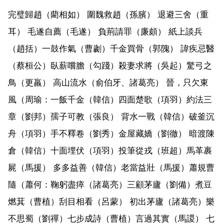
完璧歸趙（藺相如） 圍魏救趙（孫臏） 退避三舍（重
耳） 毛遂自薦（毛遂） 負荊請罪（廉頗） 紙上談兵
（趙括）一鼓作氣（曹劌）千金買骨（郭隗） 諱疾忌醫
（蔡桓公）臥薪嚐膽（勾踐）殺妻求將（吳起）驚弓之
鳥（更羸） 高山流水（俞伯牙、諸葛亮） 晉，只欠東
風（周瑜：一飯千金（韓信）四面楚歌（項羽）約法三
章（劉邦）孺子可教（張良） 背水一戰（韓信）破釜沉
舟（項羽）手不釋卷（劉秀）金屋藏嬌（劉徹） 暗渡陳
倉（韓信）十面埋伏（項羽）投筆從戎（班超）馬革裹
屍（馬援） 多多益善（韓信）老當益壯（馬援）蕭規曹
隨（蕭何：鞠躬盡瘁（諸葛亮）三顧茅廬（劉備）煮豆
燃萁（曹植）刮目相看（呂蒙） 初出茅廬（諸葛亮）樂
不思蜀（劉禪）七步成詩（曹植）言過其實（馬謖） 七