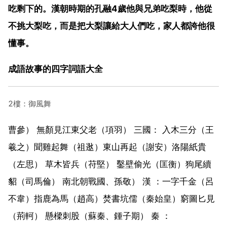
吃剩下的。漢朝時期的孔融4歲他與兄弟吃梨時，他從
不挑大梨吃，而是把大梨讓給大人們吃，家人都誇他很
懂事。
成語故事的四字詞語大全
2樓：御風舞
曹參） 無顏見江東父老（項羽） 三國： 入木三分（王
羲之）聞雞起舞（祖逖）東山再起（謝安）洛陽紙貴
（左思） 草木皆兵（苻堅） 鑿壁偷光（匡衡）狗尾續
貂（司馬倫） 南北朝戰國、孫敬） 漢 ：一字千金（呂
不韋）指鹿為馬（趙高）焚書坑儒（秦始皇）窮圖匕見
（荊軻） 懸樑刺股（蘇秦、鍾子期） 秦 ：