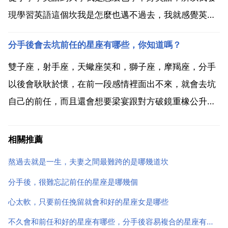
現學習英語這個坎我是怎麼也邁不過去，我就感覺英語
帶給了我很多痛苦 有沒有什麼坎是你怎麼也邁不過去
分手後會去坑前任的星座有哪些，你知道嗎？
的，那就是我媽的過世，本來那天不上班，媽就有點不
舒服，由於當時老婆在家覺得呆得不舒服催我去城裡，
雙子座，射手座，天蠍座笑和，獅子座，摩羯座，分手
但我怎麼也沒...
以後會耿耿於懷，在前一段感情裡面出不來，就會去坑
自己的前任，而且還會想要梁宴跟對方破鏡重橡公升銀
圓，重新在一起。雙魚座，白羊座，巨蟹座。巨蟹座在
分手以後對前任非常的痛恨，而且也想大態通過各種方
相關推薦
式來大畢報復自己的前任，可以說他是乙個報復心很強
熬過去就是一生，夫妻之間最難跨的是哪幾道坎
的人，而且也是...
分手後，很難忘記前任的星座是哪幾個
心太軟，只要前任挽留就會和好的星座女是哪些
不久會和前任和好的星座有哪些，分手後容易複合的星座有哪些？