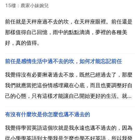
15樓：農家小妹婉兒
前任就是天秤座過不去的坎，在天秤座眼裡。前任還是
那樣值得自己回憶，雨中的點點滴滴，夢裡的各種美
好，真的值得。
前任是感情生活中過不去的坎，如何才能忘記前任
我覺得沒有必要揪著過去不放，既然已經過去了，那麼
我們就應當把這份情感埋藏在心底，而且也要調整好自
己的心態，只有這樣才能讓自己開始更好的生活。就是
我們要把對方當做知己，當做朋友，這樣就會一點點的
有沒有什麼坎是你怎麼也邁不過去的
去忘記，內心裡給他最大的祝福，即使他有了新歡，自
己也不是很在意。想要忘記前任可以讓自己的生活變得
我覺得學習英語這個坎就是我永遠也邁不過去的，因為
充實一些，當...
從小學學英語到大學我是怎麼也學不好英語，所以我發