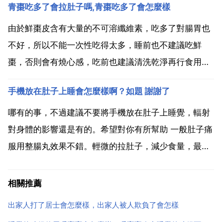
青棗吃多了會拉肚子嗎,青棗吃多了會怎麼樣
拉肚子，另外，過敏體質，感冒等也會伴有拉肚子症
狀。寶寶急性拉肚子期間，要適當短期禁食，一般不超
由於鮮棗皮含有大量的不可溶纖維素，吃多了對腸胃也
過小 時。也...
不好，所以不能一次性吃得太多，睡前也不建議吃鮮
棗，否則會有燒心感，吃前也建議清洗乾淨再行食用。
青棗吃多了會怎麼樣 紅棗和青棗作用有所差異，紅棗性
手機放在肚子上睡會怎麼樣啊？如題 謝謝了
溫，有補氣養血，明目潤燥的作用，而青棗則性偏涼，
主要作用是清熱滋陰，止渴生津，兩樣都不能吃多，不
哪有的事，不過建議不要將手機放在肚子上睡覺，輻射
然會礙胃，消...
對身體的影響還是有的。希望對你有所幫助 一般肚子痛
服用整腸丸效果不錯。輕微的拉肚子，減少食量，最好
空腹幾頓，可以減輕病情 另外，就是食療了，不妨喝些
酸牛奶來代替餐桌上的大魚大肉，效果也不錯！山楂，
相關推薦
蘋果也行的。再者可試下。喝醋。吃雞蛋和小公尺稀
出家人打了居士會怎麼樣，出家人被人欺負了會怎樣
飯，都是補肚...