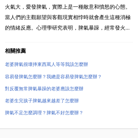
的，結束也該你來 從現在開始，你不能總是慣著她啦，
火氣大，愛發脾氣，實際上是一種敵意和憤怒的心態。
應該拿出男...
當人們的主觀願望與客觀現實相悖時就會產生這種消極
的情緒反應。心理學研究表明，脾氣暴躁，經常發火，
不僅是強化誘發心臟病的致病時，而且會增加患其它病
的可能性。因此為了確保自己的身心健康，必須學會控
相關推薦
制自已，克服愛發脾氣的壞毛病。意識控制 當憤憤不已
老婆脾氣很壞摔東西罵人等等我該怎麼辦
的情緒即將...
容易發脾氣怎麼辦？我總是容易發脾氣怎麼辦？
對反覆無常脾氣暴躁的老婆應該怎麼辦
老婆生完孩子脾氣越來越差了怎麼辦
脾氣不足怎麼調理？脾氣不好怎麼辦？