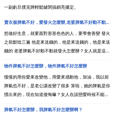
一副虧旦撲克牌輕鬆鍵閉搞銷亮擾定。
賣衣服脾氣不好，愛發火怎麼辦,老婆脾氣不好動不動就發火怎麼辦？
想做好生意，就要面對形形色色的人，要學會善變 發火
之前默唸三遍 他是來送錢的，他是來送錢的，他是來送
錢的 老婆脾氣不好動不動就發火怎麼辦？女人就是這
樣，愛發脾氣。我們做男人的讓她一下。好男不跟女
物件脾氣不好怎麼辦，物件脾氣不好怎麼辦
鬥。女人發脾氣是有原因的。我 一篇文章給你看看，也
許你會有些感悟 女人的脾氣常被歸類為無理取鬧，或是
慢慢的用你愛來改變他，用愛來感動他，加油，我以前
任性刁...
脾氣也不好，是老公讓改變了很多 算啦，她的脾氣是你
慣出來的，現在知道後悔嘛？女人在談戀愛時候不能總
是一味的慣著她，該凶的時候還是要的。這個時候，你
脾氣不好怎麼辦，我脾氣不好怎麼辦啊？
不能剎手就走啦，你該負責，因為一切都是因你而起