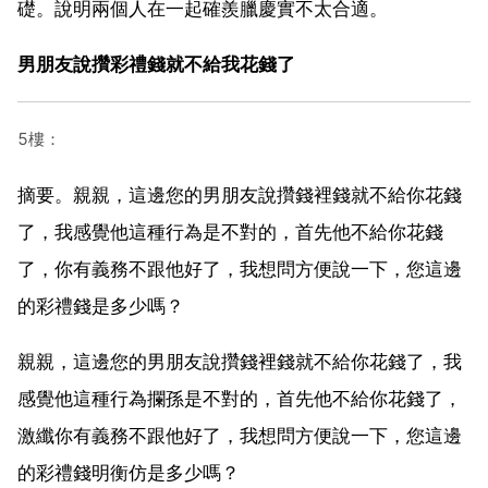
礎。說明兩個人在一起確羨臘慶實不太合適。
男朋友說攢彩禮錢就不給我花錢了
5樓：
摘要。親親，這邊您的男朋友說攢錢裡錢就不給你花錢
了，我感覺他這種行為是不對的，首先他不給你花錢
了，你有義務不跟他好了，我想問方便說一下，您這邊
的彩禮錢是多少嗎？
親親，這邊您的男朋友說攢錢裡錢就不給你花錢了，我
感覺他這種行為攔孫是不對的，首先他不給你花錢了，
激纖你有義務不跟他好了，我想問方便說一下，您這邊
的彩禮錢明衡仿是多少嗎？