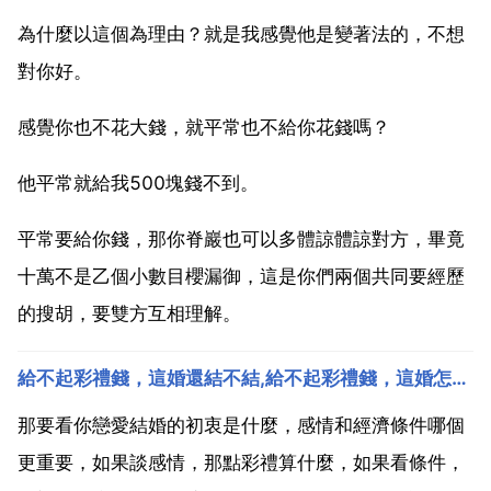
為什麼以這個為理由？就是我感覺他是變著法的，不想
對你好。
感覺你也不花大錢，就平常也不給你花錢嗎？
他平常就給我500塊錢不到。
平常要給你錢，那你脊巖也可以多體諒體諒對方，畢竟
十萬不是乙個小數目櫻漏御，這是你們兩個共同要經歷
的搜胡，要雙方互相理解。
給不起彩禮錢，這婚還結不結,給不起彩禮錢，這婚怎麼接？
那要看你戀愛結婚的初衷是什麼，感情和經濟條件哪個
更重要，如果談感情，那點彩禮算什麼，如果看條件，