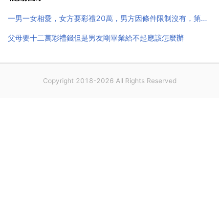
把額彬縣女子當舍裡 那關鍵還是看男方的了，我結婚...
一男一女相愛，女方要彩禮20萬，男方因條件限制沒有，第一次訂婚失敗後來商量女方說拿10萬訂婚，結
父母要十二萬彩禮錢但是男友剛畢業給不起應該怎麼辦
Copyright 2018-2026 All Rights Reserved