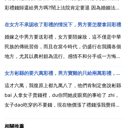
彩禮錢歸還給男方嗎?鬧上法院肯定要退 因為婚姻法解
釋二第十條規定未辦理結婚登記男方有權要回彩禮 很抱
在女方不承認收了彩禮的情況下，男方要怎麼拿回彩禮
歉，法律上並沒有這樣的規定。如果中間沒什麼糾紛的
話是要退的。男女雙方定親，抄 後期女方退親，襲法律
婚嫁之中男方要送彩禮，女方要陪嫁妝，這不僅是中華
規...
民族的傳統習俗，而且在當今時代，仍盛行在我國各個
地方，尤其以農村頗為流行。感情不和分手或一方悔
婚，婚前給女方的財物都可認作彩禮嗎？婚前彩禮受法
女方彬縣的要六萬彩禮，男方寶雞的只給兩萬彩禮，怎麼辦
律保護嗎。請看如下解釋。出現以下幾種情形是要退彩
禮的 在雙方未辦理結婚登記手續的 雙方辦理結婚登記
這才六萬，我復原上都九萬八了，他們肯制定會說彬縣
手續但確未共...
bai 人拿女子賣錢裡，du你問她皮眼窩的事哈了 zhi，
女子dao吃穿的不要錢，現在物價漲了禮錢漲我覺得也
是理所應當了，個人想法，勿噴。禮錢給的少可以，讓
他買房買車，你以後過去不還帳。不給這婚就結不成，
相關推薦