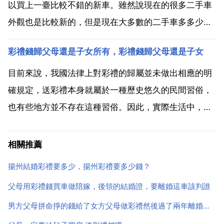
片石之戰後...
以買上一臺比較不錯的新車。雖然說現在的很多二手車
外觀也是比較新的，但是現在大多數的二手車多多少少
都是會有一些毛病，在駕駛的過程當中如果出現了一些
彩禮錢歸父母還是子女所有，彩禮錢歸父母還是子女
問題，維修的費用也是不低的。12萬塊錢如果買二手車
的話，絕對是可以買到一輛豪車，但是不太建議大家去
目前來說，我國法律上對彩禮的歸屬並未做出相應的明
進行購買...
確規定，送彩禮本身就屬於一種歷史悠久的民間習俗，
也有些地方並不存在這種習俗。因此，實際生活中，婚
前是否需要送彩禮以及送多少彩禮，這些都是由婚姻雙
方自主確定的。與此同時，婚前送的彩禮可以由父母接
相關推薦
收，也可以由子女來接收。最高人民法院關於適用 中華
揚州結婚彩禮要多少，揚州彩禮要多少錢？
人民共和國...
父母用彩禮錢買車做陪嫁，後領的結婚證，要離婚這車該判誰
男方父母拼命掙的錢給了女方父母做彩禮然後過了兩年離婚了，彩禮該怎麼辦