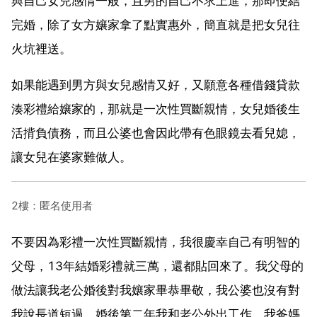
與自己女兒感情一般，且男的自己不求上進，那即便結
完婚，除了女方孃家拿了點實惠外，簡直就是把女兒往
火坑裡送。
如果能遇到男方與女兒感情又好，又願意各種借錢貸款
湊彩禮給孃家的，那就是一次性買斷親情，女兒婚後生
活揹負債務，而且公婆也會因此帶有色眼鏡去看兒媳，
讓女兒在婆家難做人。
2樓：匿名使用者
不要因為彩禮一次性買斷親情，我很慶幸自己有明智的
父母，13年結婚彩禮就三萬，還都貼回來了。我父母的
做法讓我老公婚後對我孃家畢恭畢敬，我公婆也沒有對
我說長道短過。婚後第二年我和老公外出工作，我爸媽