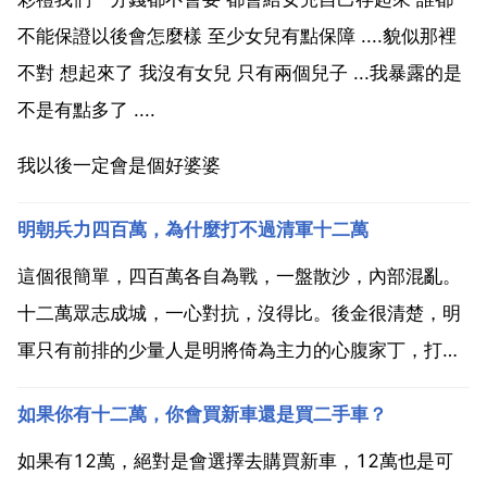
不能保證以後會怎麼樣 至少女兒有點保障 ....貌似那裡
不對 想起來了 我沒有女兒 只有兩個兒子 ...我暴露的是
不是有點多了 ....
我以後一定會是個好婆婆
明朝兵力四百萬，為什麼打不過清軍十二萬
這個很簡單，四百萬各自為戰，一盤散沙，內部混亂。
十二萬眾志成城，一心對抗，沒得比。後金很清楚，明
軍只有前排的少量人是明將倚為主力的心腹家丁，打光
這些人，後面的只是一幫拿兵器的農夫。明朝並沒有敗
如果你有十二萬，你會買新車還是買二手車？
給滿清韃虜，而是敗給了李闖流寇。韃虜只是適逢其時
而已。1644年李自成率大順軍攻佔明朝國都北京。一
如果有12萬，絕對是會選擇去購買新車，12萬也是可