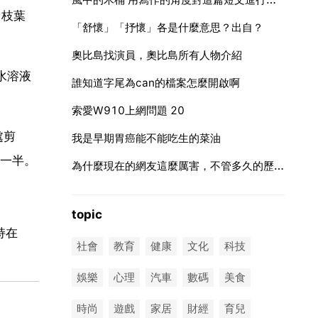
，枝葉
「舒懷」「抒懷」各是什麼意思？出自？
奧比島找演員，奧比島所有人物介紹
水溶液
誰知道字尾為can的檔案怎麼開啟啊
索愛W910上網問題 20
處剪
我是早期胃癌能不能吃生的菜油
一半。
為什麼現在的網友這麼厲害，不管多久的歷史都能扒拉出來？
topic
持在
社會
教育
健康
文化
科技
娛樂
心理
汽車
數碼
美食
時尚
遊戲
家居
財經
育兒