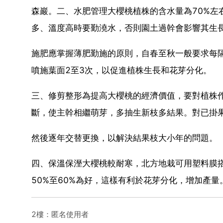
森巖。二、水肥管理大櫻桃植株的含水量為70%左
多、溫度高時要勤澆水，否則園土過幹會影響其生
施肥應掌握薄肥勤施的原則，自春至秋一般要求每隔
噴施葉面2至3次，以促進植株生長和花芽分化。
三、修剪整形為提高大櫻桃的經濟價值，要對植株
斷，使主幹相繼萌芽，多抽生新枝多結果。對已掛
然後逐年交替更換，以解決結果枝大小年的問題。
四、保溫保溼大櫻桃較耐寒，北方地栽可用塑料膜
50%至60%為好，這樣有利於花芽分化，增加產量
2樓：匿名使用者