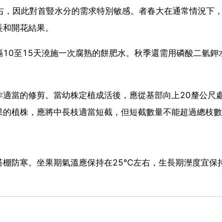
右，因此對首豎水分的需求特別敏感。者春大在通常情況下
長和開花結果。
10至15天澆施一次腐熟的餅肥水。秋季還需用磷酸二氫鉀
作適當的修剪。當幼株定植成活後，應從基部向上20釐公尺
果的植株，應將中長枝適當短截，但短截數量不能超過總枝數
搭棚防寒。坐果期氣溫應保持在25℃左右，生長期溼度宜保
。