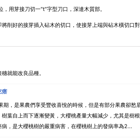
位，用芽接刀切一"t"字型刀口，深達木質部。
即將削好的接芽插入砧木的切口，使接芽上端與砧木橫切口對
接穗就能改良品種。
疙瘩
盛果期，是果農們享受豐收喜悅的時候，但是有部分果農卻愁
，樹葉自上而下逐漸變黃，大櫻桃產量大幅減少，尤其是樹根
病，是大櫻桃樹的嚴重病害，在櫻桃樹上的發病率為2...