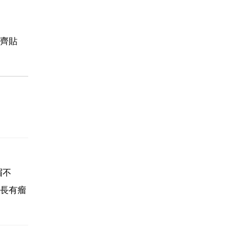
齊貼
眉不
長有瘤