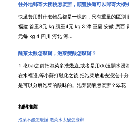
往外地郵寄大櫻桃怎麼辦，順豐快遞可以郵寄大櫻
快遞費用對什麼物品都是一樣的，只有重量的區別 圓通快遞
福建 首重8元 kg 續重4元 kg 3 津 重慶 安徽 廣西
元每 kg 4 四川 河北 河...
醃菜太酸怎麼辦，泡菜變酸怎麼辦？
1 吃bai之前把泡菜多洗幾遍,或者是用du溫開水浸
在水裡邊,等小蘇打融化之後,把泡菜放進去浸泡十分
是可以分解泡菜的酸味的。泡菜變酸怎麼辦？翠花 上
相關推薦
泡菜不酸怎麼辦 泡菜水太酸怎麼辦