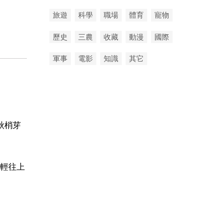
旅遊
科學
職場
體育
寵物
歷史
三農
收藏
動漫
國際
軍事
電影
知識
其它
秋梢芽
輕往上