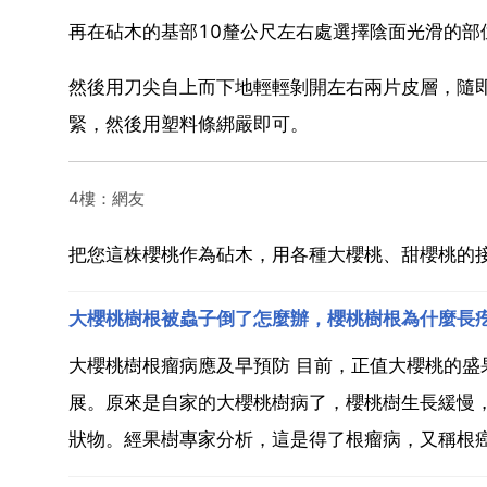
再在砧木的基部10釐公尺左右處選擇陰面光滑的部
然後用刀尖自上而下地輕輕剝開左右兩片皮層，隨
緊，然後用塑料條綁嚴即可。
4樓：網友
把您這株櫻桃作為砧木，用各種大櫻桃、甜櫻桃的
大櫻桃樹根被蟲子倒了怎麼辦，櫻桃樹根為什麼長
大櫻桃樹根瘤病應及早預防 目前，正值大櫻桃的
展。原來是自家的大櫻桃樹病了，櫻桃樹生長緩慢
狀物。經果樹專家分析，這是得了根瘤病，又稱根癌