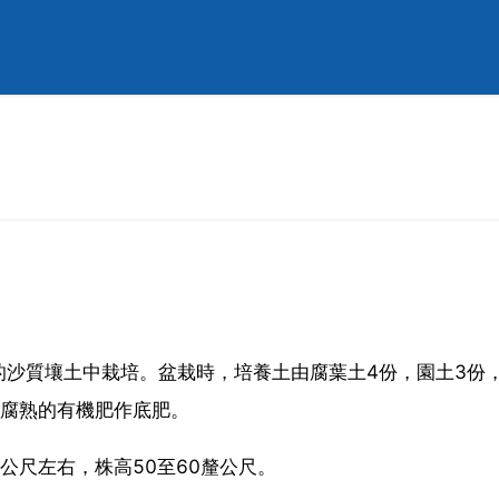
的沙質壤土中栽培。盆栽時，培養土由腐葉土4份，園土3份
些腐熟的有機肥作底肥。
公尺左右，株高50至60釐公尺。