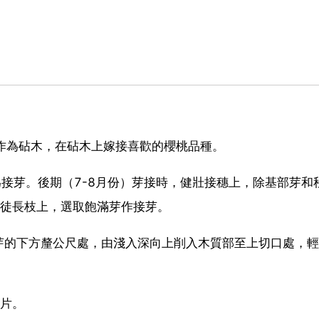
木作為砧木，在砧木上嫁接喜歡的櫻桃品種。
為接芽。後期（7-8月份）芽接時，健壯接穗上，除基部芽和
的徒長枝上，選取飽滿芽作接芽。
芽的下方釐公尺處，由淺入深向上削入木質部至上切口處，輕
芽片。