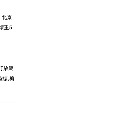
 北京
 續重5
蘇打放屬
糖,糖