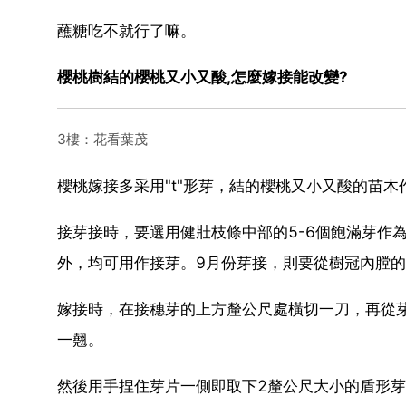
蘸糖吃不就行了嘛。
櫻桃樹結的櫻桃又小又酸,怎麼嫁接能改變?
3樓：花看葉茂
櫻桃嫁接多采用"t"形芽，結的櫻桃又小又酸的苗
接芽接時，要選用健壯枝條中部的5-6個飽滿芽作
外，均可用作接芽。9月份芽接，則要從樹冠內膛
嫁接時，在接穗芽的上方釐公尺處橫切一刀，再從
一翹。
然後用手捏住芽片一側即取下2釐公尺大小的盾形