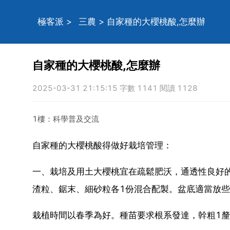
極客派
>
三農
> 自家種的大櫻桃酸,怎麼辦
自家種的大櫻桃酸,怎麼辦
2025-03-31 21:15:15 字數 1141 閱讀 1128
1樓：科學普及交流
自家種的大櫻桃酸得做好栽培管理：
一、栽培及用土大櫻桃宜在疏鬆肥沃，通透性良好
渣粒、鋸末、細砂粒各1份混合配製。盆底適當放
栽植時間以春季為好。種苗要求根系發達，幹粗1釐