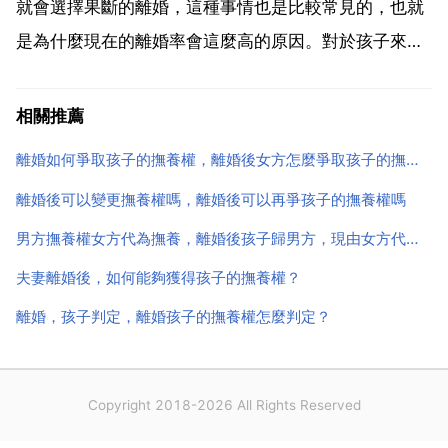
女，...
就會選擇果斷的離婚，這種事情也是比較常見的，也就
是為什麼現在的離婚率會這麼高的原因。對於孩子來
說，這個問題是沒有討論性的，每個孩子都希望自己的
父母能夠和諧相處，能夠更加的愛自己，但是並不是所
相關推薦
有的家庭都會非常的幸福。對於孩子來說，無論是跟著
離婚如何爭取孩子的撫養權，離婚後女方怎麼爭取孩子的撫養權
父親還是母親缺...
離婚後可以變更撫養權嗎，離婚後可以再爭孩子的撫養權嗎
男方撫養權女方代為撫養，離婚後孩子歸男方，現由女方代為撫養，男方四個月沒有付生活費，能起訴要回撫養權嗎？
夫妻離婚後，如何能夠獲得孩子的撫養權？
離婚，孩子判定，離婚孩子的撫養權怎麼判定？
Copyright 2018-2026 All Rights Reserved