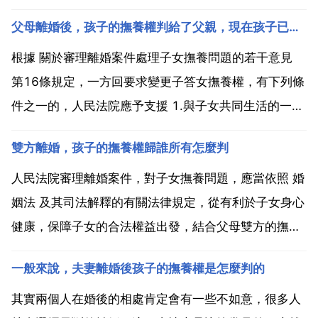
父母離婚後，孩子的撫養權判給了父親，現在孩子已成年想和母親一起生
根據 關於審理離婚案件處理子女撫養問題的若干意見
第16條規定，一方回要求變更子答女撫養權，有下列條
件之一的，人民法院應予支援 1.與子女共同生活的一方
因患嚴重疾病或因傷殘無力繼續撫養子女的 2.與子女共
雙方離婚，孩子的撫養權歸誰所有怎麼判
同生活的一方不盡撫養義務或有虐待子女行為，或其與
子女共同生活對子女身心健康確有不利影響的 3.十...
人民法院審理離婚案件，對子女撫養問題，應當依照 婚
姻法 及其司法解釋的有關法律規定，從有利於子女身心
健康，保障子女的合法權益出發，結合父母雙方的撫養
能力和撫養條件等具體情況妥善解決。根據上述原則，
一般來說，夫妻離婚後孩子的撫養權是怎麼判的
結合審判實踐，具體如下 1 兩週歲以下的子女，一般隨
女方生活。2 對兩週歲以上八週歲以下的未成年的子
其實兩個人在婚後的相處肯定會有一些不如意，很多人