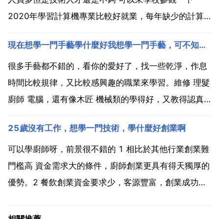
2020年學習計算機專業比較好就業，每年缺少的計算
機人才都是非常龐大的。而且計算機入門也簡單，好上
現在想學一門手藝學什麼好我想學一門手藝，可不知道學什麼
手。前景好，很適合學習。如今it行業是目前國家大力
發展的一大熱門行業，it行業的興起讓越來越多的企業
很多手藝都不錯的，看你的愛好了，找一些乾淨，作息
開始...
時間比較規律，又比較感興趣的職業來學習。維修 理髮
廚師 電腦，還有像木匠 機械類的學得好，又教得認真
的話將來小康沒有問題的。祝你順心！三百六十行，行
25歲沒有工作，想學一門技術，學什麼好創業啊
行出狀元。學一技之長，對以後的求職就業會有更好的
幫助，可以有更多選擇，現在學習西點 咖啡 調酒這些
可以學廚師呀，前景很不錯的 1 相比於其他行業創業難
行業...
門檻高 資金需求大的條件，廚師創業更具有得天獨厚的
優勢。2 餐飲創業資金要求少，客源豐富，創業成功率
高。作為專業廚師，不僅可以到餐飲名企工作，也可以
選擇自主創業，自己當老闆。3 無論在哪個城市，酒店