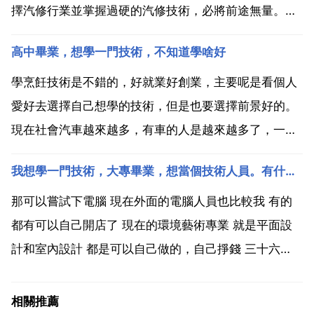
擇汽修行業並掌握過硬的汽修技術，必將前途無量。選
擇專業其實就是選擇未來就業的方向，以後科技越來越
高中畢業，想學一門技術，不知道學啥好
發達，像是網際網路之類的相關專業肯定更加吃香 網際
網路 新零售 電子競技運動與管理 雲開發軟體工程 新
學烹飪技術是不錯的，好就業好創業，主要呢是看個人
ui...
愛好去選擇自己想學的技術，但是也要選擇前景好的。
現在社會汽車越來越多，有車的人是越來越多了，一旦
車出了問題就要拿去維修，這麼看汽車維修行業前景
我想學一門技術，大專畢業，想當個技術人員。有什麼好的技術嗎
好，現在汽車維修市場還緊缺汽修技師，學汽車維修技
術還是很不錯的。一般來說技工類的都是沒太大前途，
那可以嘗試下電腦 現在外面的電腦人員也比較我 有的
到一定程度就停...
都有可以自己開店了 現在的環境藝術專業 就是平面設
計和室內設計 都是可以自己做的，自己掙錢 三十六
行，行行出狀元，所以你自己對你人生是怎麼規劃的，
想有個怎樣的將來，這都是你必須去思考的，如果單純
相關推薦