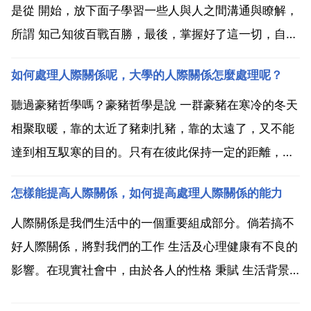
是從 開始，放下面子學習一些人與人之間溝通與瞭解，
所謂 知己知彼百戰百勝，最後，掌握好了這一切，自己
的人生價值觀上升了，思想意識提升了，看待事情，如
如何處理人際關係呢，大學的人際關係怎麼處理呢？
魚得水。當然，現實的社會並非我們想象的簡單，想要
學習社交人際學，非常艱辛，人與人之間的溝通悄有不
聽過豪豬哲學嗎？豪豬哲學是說 一群豪豬在寒冷的冬天
慎，適得...
相聚取暖，靠的太近了豬刺扎豬，靠的太遠了，又不能
達到相互馭寒的目的。只有在彼此保持一定的距離，相
互不傷害的前提下，才能共同保持豪豬群體的溫暖。豪
怎樣能提高人際關係，如何提高處理人際關係的能力
豬法則告訴我們 保持良好關係的方法就是保持一定距離
既能感受到對方的體溫又不挨扎。距離產生美，生活中
人際關係是我們生活中的一個重要組成部分。倘若搞不
把這種...
好人際關係，將對我們的工作 生活及心理健康有不良的
影響。在現實社會中，由於各人的性格 秉賦 生活背景
及目的等等的不同而產生的思想上的一定隔閡，這是正