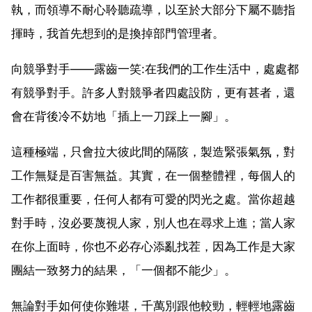
執，而領導不耐心聆聽疏導，以至於大部分下屬不聽指
揮時，我首先想到的是換掉部門管理者。
向競爭對手——露齒一笑:在我們的工作生活中，處處都
有競爭對手。許多人對競爭者四處設防，更有甚者，還
會在背後冷不妨地「插上一刀踩上一腳」。
這種極端，只會拉大彼此間的隔陔，製造緊張氣氛，對
工作無疑是百害無益。其實，在一個整體裡，每個人的
工作都很重要，任何人都有可愛的閃光之處。當你超越
對手時，沒必要蔑視人家，別人也在尋求上進；當人家
在你上面時，你也不必存心添亂找茬，因為工作是大家
團結一致努力的結果，「一個都不能少」。
無論對手如何使你難堪，千萬別跟他較勁，輕輕地露齒