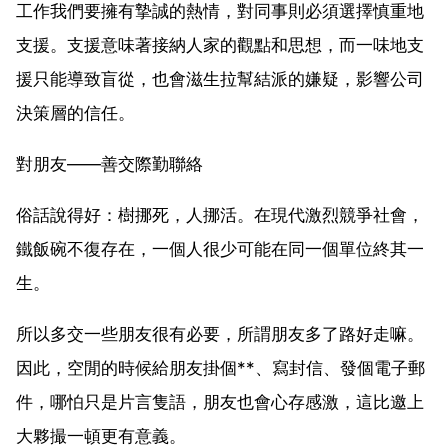
工作我們要擁有摯誠的熱情，對同事則必須選擇慎重地
支援。支援意味著接納人家的觀點和思想，而一味地支
援只能導致盲從，也會滋生拉幫結派的嫌疑，影響公司
決策層的信任。
對朋友——善交際勤聯絡
俗話說得好：樹挪死，人挪活。在現代激烈競爭社會，
鐵飯碗不復存在，一個人很少可能在同一個單位終其一
生。
所以多交一些朋友很有必要，所謂朋友多了路好走嘛。
因此，空閒的時候給朋友掛個**、寫封信、發個電子郵
件，哪怕只是片言隻語，朋友也會心存感激，這比邀上
大夥撮一頓更有意義。