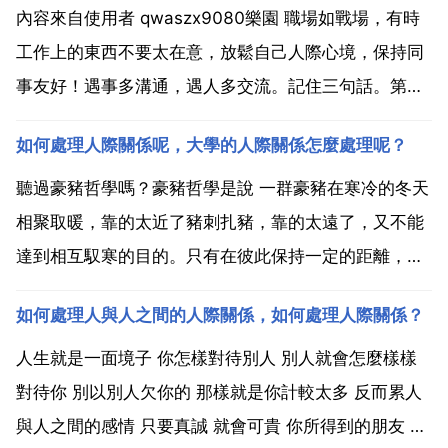
內容來自使用者 qwaszx9080樂園 職場如戰場，有時
工作上的東西不要太在意，放鬆自己人際心境，保持同
事友好！遇事多溝通，遇人多交流。記住三句話。第
一，不要把所有的關係都等同於朋友。你來上班領工
如何處理人際關係呢，大學的人際關係怎麼處理呢？
資，不是為了交朋友。第二，如果你不滿意你的圈子，
就努力跳出來，埋怨沒有用。第三，有事情就得說。這
聽過豪豬哲學嗎？豪豬哲學是說 一群豪豬在寒冷的冬天
個世界...
相聚取暖，靠的太近了豬刺扎豬，靠的太遠了，又不能
達到相互馭寒的目的。只有在彼此保持一定的距離，相
互不傷害的前提下，才能共同保持豪豬群體的溫暖。豪
如何處理人與人之間的人際關係，如何處理人際關係？
豬法則告訴我們 保持良好關係的方法就是保持一定距離
既能感受到對方的體溫又不挨扎。距離產生美，生活中
人生就是一面境子 你怎樣對待別人 別人就會怎麼樣樣
把這種...
對待你 別以別人欠你的 那樣就是你計較太多 反而累人
與人之間的感情 只要真誠 就會可貴 你所得到的朋友 也