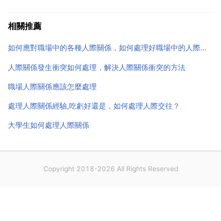
就更加難能可貴 人際關係有時候真的很難相處，我自己
覺得要是做到以下幾點，你就應該不會為 人際關係 不
相關推薦
好相處 而煩惱了！善心我們每個人都要有一顆善...
如何應對職場中的各種人際關係，如何處理好職場中的人際關係
人際關係發生衝突如何處理，解決人際關係衝突的方法
職場人際關係應該怎麼處理
處理人際關係經驗,吃虧好還是，如何處理人際交往？
大學生如何處理人際關係
Copyright 2018-2026 All Rights Reserved