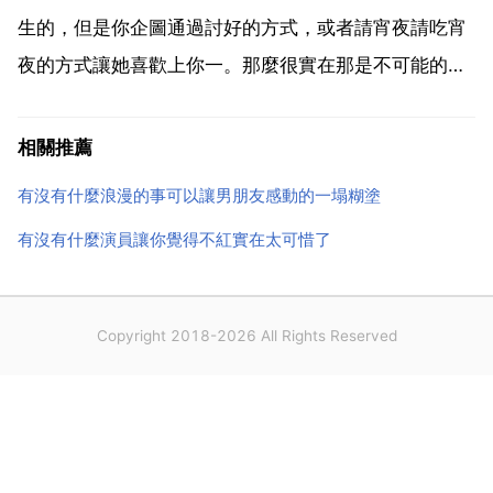
友。今天，哦...
生的，但是你企圖通過討好的方式，或者請宵夜請吃宵
夜的方式讓她喜歡上你一。那麼很實在那是不可能的，
她心裡都沒有喜歡上你，她對你心裡都沒有感覺，她怎
麼可能接受你請他吃個宵夜呢？她也知道你是有企圖的
相關推薦
建議分了，你努力過來可是沒用不是嗎？努力過來以後
有沒有什麼浪漫的事可以讓男朋友感動的一塌糊塗
也不會有太...
有沒有什麼演員讓你覺得不紅實在太可惜了
Copyright 2018-2026 All Rights Reserved