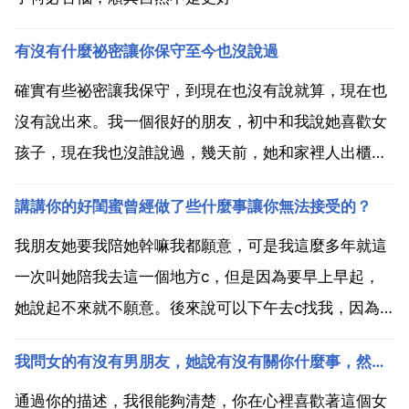
有沒有什麼祕密讓你保守至今也沒說過
確實有些祕密讓我保守，到現在也沒有說就算，現在也
沒有說出來。我一個很好的朋友，初中和我說她喜歡女
孩子，現在我也沒誰說過，幾天前，她和家裡人出櫃
了，得到家人的認可，替她開心。我是一個獨立的個
講講你的好閨蜜曾經做了些什麼事讓你無法接受的？
性。而且是家裡被寵的獨女，性格開朗隨和 具有正能
量。學生時代收到情書不敢回信和告訴家長 委託他堂姐
我朋友她要我陪她幹嘛我都願意，可是我這麼多年就這
轉交給我的 所...
一次叫她陪我去這一個地方c，但是因為要早上早起，
她說起不來就不願意。後來說可以下午去c找我，因為
她叫我下午陪她去辦事。想當初我連續幾天陪她去c，
我問女的有沒有男朋友，她說有沒有關你什麼事，然後我說我請你吃夜宵然後她就不理我了
而且也是早起，我沒有一句怨言。有幾個比較要好的朋
友，平時一起瘋一起玩，至少我是把她們當作很好的朋
通過你的描述，我很能夠清楚，你在心裡喜歡著這個女