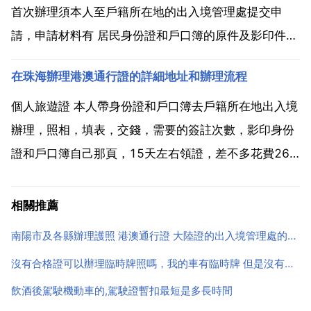
完...
首次辦理須本人至戶籍所在地的出入境管理處提交申
請，申請材料有 居民身份證和戶口簿的原件及影印件
用a4紙影印，可影印在同一張紙上 2寸淡底色彩照2張
在珠海辦理港澳通行證的詳細地址和辦理流程
也可現場拍照，費用自付 同時分別申請赴香港 澳門的
簽註。只去香港則申請香港簽註，只去澳門則申...
個人旅遊證 本人帶身份證和戶口簿去戶籍所在地出入境
辦理，照相，填表，交錢，需要的簽註次數，影印身份
證和戶口簿自己那頁，15天左右領證，差不多花費260
左右，記不清了，錢反正是公安部規定的。這就是個人
簽註，商務簽註和外交簽註，條件很高，看你條件了。
相關推薦
珠海辦理港澳通行證地址及流程？二 視窗辦理流程 1
南陽市及各縣辦理護照 港澳通行證 大陸證的出入境管理處的地址
申...
沒有合格證可以辦理臨時牌照嗎，我的車有臨時牌 但是沒有合格證了能上路嗎
飲酒後駕駛機動車的,駕駛證暫扣最短是多長時間