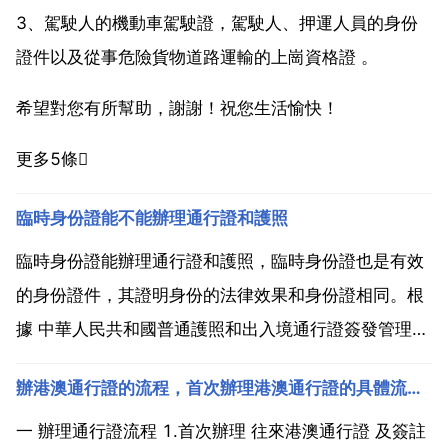
3、駕駛人的機動車駕駛證，駕駛人、押運人員的身份
證件以及從事危險貨物道路運輸的上崗資格證 。
希望對您有所幫助，謝謝！祝您生活愉快！
更多5條
臨時身份證能不能辦理通行證和護照
臨時身份證能辦理通行證和護照，臨時身份證也是有效
的身份證件，其證明身份的法律效果和身份證相同。根
據 中華人民共和國普通護照和出入境通行證簽發管理辦
法 第四條 公民申請普通護照，應當由本人向其戶籍所
辦港澳通行證的流程，首次辦理港澳通行證的具體流程步驟
在地縣級以上地方人民 公安機關出入境管理機構提出，
並提交下列真實有效的材料 一 近期免冠 一張以及填寫
一 辦理通行證流程 1.首次辦理 往來港澳通行證 及簽註