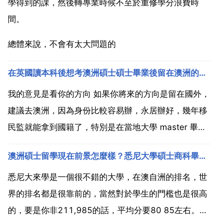
學得到的課，然後轉專業時候不至於重修學分浪費時
間。
總體來說，不會有太大問題的
在英國讀本科後想考澳洲碩士碩士畢業後留在澳洲的機率大嗎
我的意見是看你的方向 如果你將來的方向是留在國外，
建議去澳洲，因為身份比較容易辦，永居辦好，幾年移
民監就能拿到國籍了，特別是在當地大學 master 畢
業，而且就算將來還是準備回英國工作，有了澳洲身份
澳洲碩士留學現在前景怎麼樣？悉尼大學碩士商科畢業起薪如何
後去那也很容易，因為都是英聯邦國 common wealth
教育等等都是一個系統的 如果你將來是打...
悉尼大來學是一個很不錯的大學，在澳自洲的排名，世
界的排名都是很靠前的，當然對於學生的門檻也是很高
的，要是你非211,985的話，平均分要80 85左右。悉