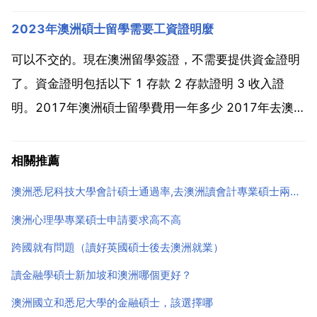
尼的整體花銷是比較高的。吃飯什麼的比墨爾本貴2 3
2023年澳洲碩士留學需要工資證明麼
塊左右吧。不知道現在怎麼樣了，租房子，車費，個人
感覺都比墨爾本的要貴。當然。這兩個城市都比西
可以不交的。現在澳洲留學簽證，不需要提供資金證明
澳，...
了。資金證明包括以下 1 存款 2 存款證明 3 收入證
明。2017年澳洲碩士留學費用一年多少 2017年去澳大
利亞上研究生學費 澳洲的研究生學制有1年的，也有兩
年的，每年的學費根據所選的學校 專業的不同有所差
相關推薦
異，一般約20000 300000澳幣左右...
澳洲悉尼科技大學會計碩士通過率,去澳洲讀會計專業碩士兩年，選悉尼科技大學還是阿德萊德大學？有移民打算，但親戚在悉尼。求指教！謝謝！
澳洲心理學專業碩士申請要求高不高
跨國就有問題（讀好英國碩士後去澳洲就業）
讀金融學碩士新加坡和澳洲哪個更好？
澳洲國立和悉尼大學的金融碩士，該選擇哪