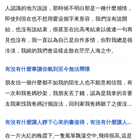
人認識的地方說說，那時候不明白那是一種什麼感情，
即使到現在也不想用愛這個字來形容，我們沒有說開
始，也沒有說結束，很甚至在比高考結束以後連一句再
見也沒有，我一直以為自己是自作多情，你對我總是很
冷淡，我絕的我們會這樣走散在茫茫人海之中。
有沒有什麼事讓你氣到至今無法釋懷
朋友信一個什麼都不如我的陌生人也不願意相信我，有
一次和我爸媽吵架，我朋友丟了錢，認為是我拿的非要
去我家找我爸媽討個說法，回到家我爸媽聽了之後沒有
聽我辯解，拿起掃把就往我身上招呼，後來還賠了人家
有沒有什麼讓人靜下心來的書值得，有沒有什麼讓人靜下心來的書值得推薦？
錢，之後聽說朋友找到了錢，朋友也沒法做了 我有一個
同學，女的，有一次上課筆掉她腳旁邊了，她撿了，一
在一片火紅的晚霞下,一隻風箏飄蕩空中,飛得很高,這是