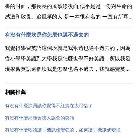
節課沒還我...
書的封面，那長長的風箏線後面,似乎是是一份對生命的
感激和敬畏。追風箏的人 是一本很有名的 一直有所耳
聞，電影版看過一點點評價也很高 幾度想看這本書，都
有沒有什麼坎是你怎麼也邁不過去的
因為沉重的背景放棄，到最近看完發現承載了很多現實
意義。那是一個關於親情 友情 愛情 責任的故事，關...
我覺得學習英語這個坎就是我永遠也邁不過去的，因為
從小學學英語到大學我是怎麼也學不好英語，所以我發
現學習英語這個坎我是怎麼也邁不過去，我就感覺英語
帶給了我很多痛苦 有沒有什麼坎是你怎麼也邁不過去
的，那就是我媽的過世，本來那天不上班，媽就有點不
相關推薦
舒服，由於當時老婆在家覺得呆得不舒服催我去城裡，
有沒有什麼演員讓你覺得不紅實在太可惜了
但我怎麼也沒...
有沒有什麼那種會讓人誤會的笑話
有沒有什麼軟體讓手機訊號變強的，如何讓手機訊號變強