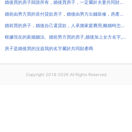
婚後買的房子歸誰所有，婚後買房子，一定屬於夫妻共同財產嗎
付...
婚前由男方買的首付貸款房子，婚後由男方出錢裝修，房產證是婚後
婚前買的房子，婚後自己還貸款，人承擔家庭費用,離婚時怎麼判
根據現在的新婚姻法。婚前男方買的房子,婚後加上女方名字,離婚時女方可否分配房子
房子是婚後買的沒簽我的名字屬於共同財產嗎
Copyright 2018-2026 All Rights Reserved