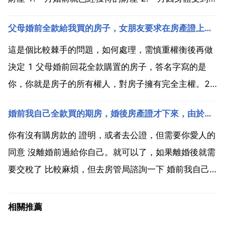
害而獲得的醫療費 殘疾人生活補助費等費用 3.財產是
父母婚前全款給我買的房子，女朋友要求在房產證上加上她的名字
通過遺囑或贈與合同得到的，而且遺囑或者合同中確定
只歸夫妻雙方中一方的財產 4.一方專用的生活用品...
這是個比較棘手的問題，如何處理，需慎重權衡後再做
決定 1 父母婚前回花全款購置的房子，答名字寫的是
你，你就是房子的所有權人，對房子擁有完全主權。2
你如果按照女朋友要求婚前在房產證上增加她的名字，
婚前我自己全款買的期房，婚後房產證才下來，由於委託開發商辦理的，所以下來之後看房產證下面有我物件名
就意味著你同意將房子的部分產權贈予給她，除非有約
定，否則，將視為房子共同共有。3 產權證一經變動，
你有沒有購房款的 證明，或者去公證，但需要你愛人的
女方即...
同意 沒離婚前過給你自己。就可以了，如果離婚後就需
要交稅了 比較麻煩，但去房管局諮詢一下 婚前我自己
首付買了一套期房，婚後才辦的房產證 但還沒辦下來只
是把資料交給開發商了 算共同財產嗎？婚 住房是你一
相關推薦
人名字在房產證，有是領取結婚證之前簽署合同支付首