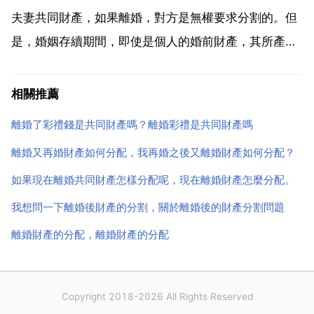
效。...
夫妻共同財產，如果離婚，對方是無權要求分割的。但
是，婚姻存續期間，即使是個人的婚前財產，其所產生
的利益 比如存款的利息，房地產出租的租金，所產生的
收益，開辦公司所獲得的利潤，期間的工資收入，等
相關推薦
等，都屬於夫妻共同財產，在離婚時是可以要求分割
離婚了彩禮錢是共同財產嗎？離婚彩禮是共同財產嗎
的。新的 婚...
離婚又再婚財產如何分配，我再婚之後又離婚財產如何分配？
如果現在離婚共同財產怎樣分配呢，現在離婚財產怎麼分配。
我想問一下離婚後財產的分割，關於離婚後的財產分割問題
離婚財產的分配，離婚財產的分配
Copyright 2018-2026 All Rights Reserved