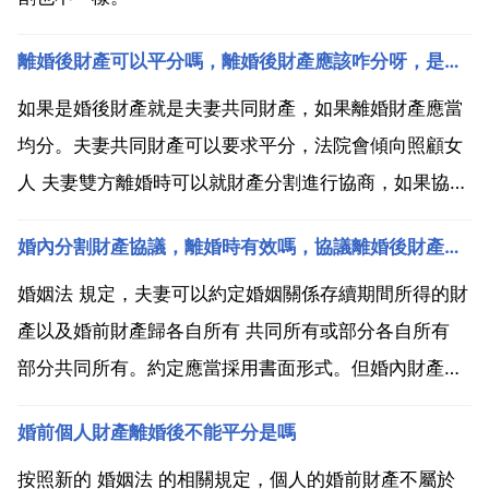
離婚後財產可以平分嗎，離婚後財產應該咋分呀，是一人一半嗎？
如果是婚後財產就是夫妻共同財產，如果離婚財產應當
均分。夫妻共同財產可以要求平分，法院會傾向照顧女
人 夫妻雙方離婚時可以就財產分割進行協商，如果協商
不成法院會按照照顧子女和女方利益的原則進行判決。
婚內分割財產協議，離婚時有效嗎，協議離婚後財產分割，婚內財產分割協議有效嗎
婚姻法 第三十九條 離婚時，夫妻的共同財產由雙方協
議處理 協議不成時，由人民法院根據財產的具體情況，
婚姻法 規定，夫妻可以約定婚姻關係存續期間所得的財
照顧子...
產以及婚前財產歸各自所有 共同所有或部分各自所有
部分共同所有。約定應當採用書面形式。但婚內財產協
議是否有效還要看是否符合下面的情形 首先婚內財產協
婚前個人財產離婚後不能平分是嗎
議約定，必須要建立在夫妻雙方平等自願 協商一致的基
礎上，如果有脅迫 欺詐的情況，那麼就會導致協議無
按照新的 婚姻法 的相關規定，個人的婚前財產不屬於