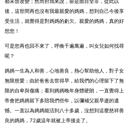
都未曾改變；然而對我來說，卻是面目全非，從此以
後，這世間再也沒有我最親愛的媽媽，想到自己今後享
受生活，就覺得是對媽媽的虧欠。親愛的媽媽，真的好
想您！
可是您再也回不來了，呼喚千遍萬遍，叫女兒如何找尋
呢？
媽媽一生為人和善，心地善良，熱心幫助他人，對子女
無限慈愛；由於爸爸去世得早，給我們的心理留下了無
限的自卑與傷痛；看到媽媽晚年身體硬朗，一直覺得上
帝會把媽媽留下多陪我們些年，以彌補父親早逝的遺
憾。一直以為媽媽能活到八十多歲，沒想到這麼慈祥善
良的媽媽，72歲這年就被上帝接走了。