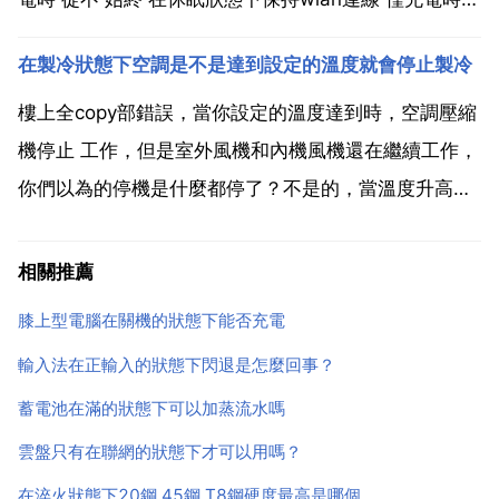
在休眠狀態下保持wlan連線 從不 在休眠狀態下保持
在製冷狀態下空調是不是達到設定的溫度就會停止製冷
wlan連線 你選擇 從不 在 鎖屏 狀態下保持wifi連線，就
是說鎖屏的...
樓上全copy部錯誤，當你設定的溫度達到時，空調壓縮
機停止 工作，但是室外風機和內機風機還在繼續工作，
你們以為的停機是什麼都停了？不是的，當溫度升高壓
縮機啟動，當壓縮機啟動和停止時都有小聲的塔一聲，
那是壓縮機繼電器閉合和斷開的聲音。回答完畢！對
相關推薦
的，在制抄 冷狀態下空調是達到設定的襲 溫度就會停
膝上型電腦在關機的狀態下能否充電
止製冷...
輸入法在正輸入的狀態下閃退是怎麼回事？
蓄電池在滿的狀態下可以加蒸流水嗎
雲盤只有在聯網的狀態下才可以用嗎？
在淬火狀態下20鋼,45鋼,T8鋼硬度最高是哪個