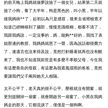
的前天晚上我媽就做夢說撿了一個女兒，結果第二天就
撿了小狗，養了大半年，狗是黑色的，叫小黑，半年以
後我媽病**了，起初以為只是感冒，後來去省裡檢查才
知道已經轉移到了腦部，慢慢意識模糊，都看不清了，
我跟我媽說，一定沒事的，媽，能夠**好的，我找了表
姐那邊的教授。我媽媽就恩了一聲，因為說話都很費力
了，連遺言也沒來得及說，竟然打鼾睡著就再也沒有醒
來了。我也不知道我前世是有多麼不孝順父母，今生我
有這麼善良的母親，有這麼為我遮風擋雨的爸爸，竟然
要讓我們父子兩與她天人相隔。
太不公平了，老天真的很不公平。壓根就沒有開窗，就
更別提關掉一扇窗，就會開啟另一扇窗了。小黑在我媽
媽走的那天，它都流淚了，僅僅是一個狗啊。