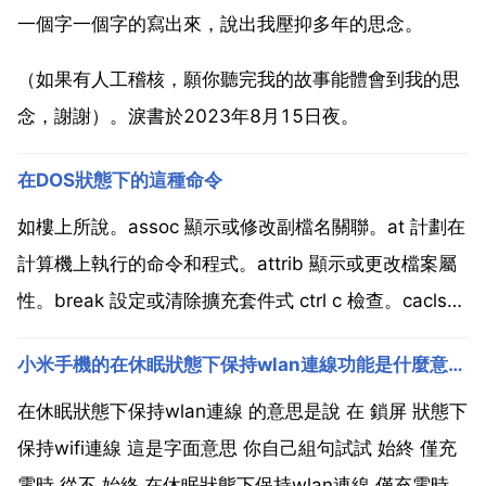
一個字一個字的寫出來，說出我壓抑多年的思念。
（如果有人工稽核，願你聽完我的故事能體會到我的思
念，謝謝）。淚書於2023年8月15日夜。
在DOS狀態下的這種命令
如樓上所說。assoc 顯示或修改副檔名關聯。at 計劃在
計算機上執行的命令和程式。attrib 顯示或更改檔案屬
性。break 設定或清除擴充套件式 ctrl c 檢查。cacls
顯示或修改檔案的訪問控制列表 acls call 從另一個批處
小米手機的在休眠狀態下保持wlan連線功能是什麼意思，選「從不（會增加資料流量
理程式呼叫這一個。cd 顯示當前目錄的名稱或將其更
改。...
在休眠狀態下保持wlan連線 的意思是說 在 鎖屏 狀態下
保持wifi連線 這是字面意思 你自己組句試試 始終 僅充
電時 從不 始終 在休眠狀態下保持wlan連線 僅充電時