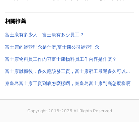
理程式如下 1 提交相關證件，經市住房公積金管理中心
或辦事處稽核蓋章。2 持經市公積金管理中心或辦事處
相關推薦
稽核蓋章的 住房公積金提取單 住房公積金專用存摺...
富士康有多少人，富士康有多少員工？
富士康的經營理念是什麼,富士康公司經營理念
富士康物料員工作內容富士康物料員工作內容是什麼？
富士康離職後，多久應該發工資，富士康辭工最遲多久可以拿到工資？
秦皇島富士康工資到底怎麼樣啊，秦皇島富士康到底怎麼樣啊
Copyright 2018-2026 All Rights Reserved