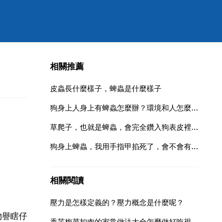
相關推薦
皮蟲長什麼樣子，蜱蟲是什麼樣子
狗身上人身上有蜱蟲怎麼辦？環境和人怎麼清楚蜱蟲蟲子
草爬子，也就是蜱蟲，會完全鑽入狗表皮裡吸血嗎，還是會有身體一部分漏出來
狗身上蜱蟲，我用手指甲掐死了，會不會有問題啊？好緊張手上沒有傷口）
相關閱讀
壓力是怎樣定義的？壓力概念是什麼呢？
物譽瞎仔
香芋梅菜扣肉的家常做法大全怎麼做好吃視