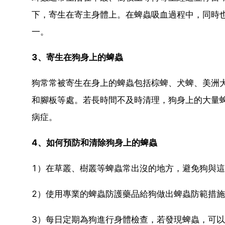
下，寄生在寄主身體上。在蜱蟲吸血過程中，同時
一。
3、寄生在狗身上的蜱蟲
狗常常被寄生在身上的蜱蟲包括棕蜱、犬蜱、美洲
和腳板等處。若長時間不及時清理，狗身上的大量
病症。
4、如何預防和清除狗身上的蜱蟲
1）在草叢、樹叢等蜱蟲常出沒的地方，避免狗與
2）使用專業的蜱蟲防護藥品給狗做出蜱蟲防範措
3）每日定期為狗進行身體檢查，若發現蜱蟲，可