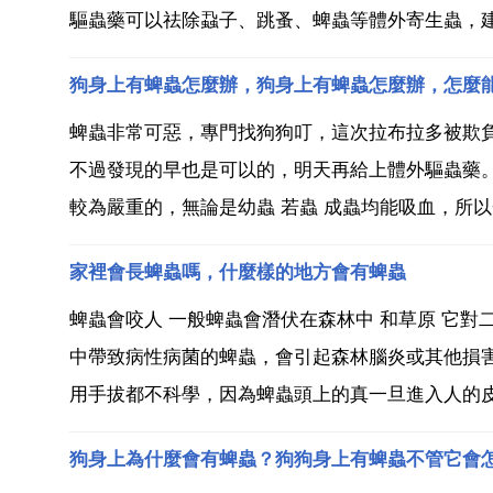
驅蟲藥可以祛除蝨子、跳蚤、蜱蟲等體外寄生蟲，
狗身上有蜱蟲怎麼辦，狗身上有蜱蟲怎麼辦，怎麼
蜱蟲非常可惡，專門找狗狗叮，這次拉布拉多被欺
不過發現的早也是可以的，明天再給上體外驅蟲藥
較為嚴重的，無論是幼蟲 若蟲 成蟲均能吸血，所以
家裡會長蜱蟲嗎，什麼樣的地方會有蜱蟲
蜱蟲會咬人 一般蜱蟲會潛伏在森林中 和草原 它對
中帶致病性病菌的蜱蟲，會引起森林腦炎或其他損害
用手拔都不科學，因為蜱蟲頭上的真一旦進入人的皮層
狗身上為什麼會有蜱蟲？狗狗身上有蜱蟲不管它會