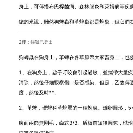
身上，可傳播布氏桿菌病、森林腦炎和萊姆病等疾
總的來說，雖然狗蜱蟲和革蜱蟲都是蜱蟲，但它們
2樓：帳號已登出
狗蜱蟲在狗身上，革蜱在各草原帶大家畜身上，也
1、在狗身上，蝨子叮咬會引起過敏，並攜帶大量
清除，然後仔細觀察傷口是否感染。但是，乙隻傳
度，然後及時**。
2、革蜱，硬蜱科革蜱屬的一種蜱蟲。雄卵圓形，5
腹面兩節無剛毛，齒式3/3。盾板前短後圓鈍，琺
疫等多種傳染病。