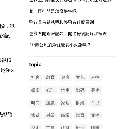
相向而行問題怎麼解答呢
飛行員吊銷執照和停飛有什麼區別
險，紙
怎麼查開過房記錄，開過房的記錄哪裡查
的記
19釐公尺的魚缸能養小火龍嗎？
算很精
topic
勾起你久
社會
教育
健康
文化
科技
娛樂
心理
汽車
數碼
美食
時尚
遊戲
家居
財經
育兒
先點選
旅遊
科學
職場
體育
寵物
歷史
三農
收藏
動漫
國際