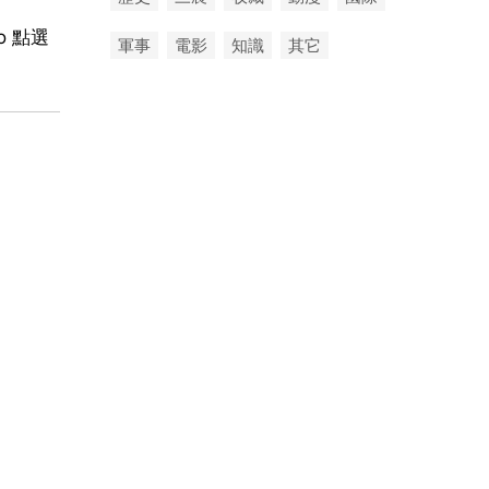
o 點選
軍事
電影
知識
其它