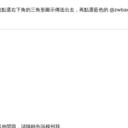
然後點選右下角的三角形圖示傳送出去，再點選藍色的 @zwba
。
其他問題，請隨時告訴模州我。