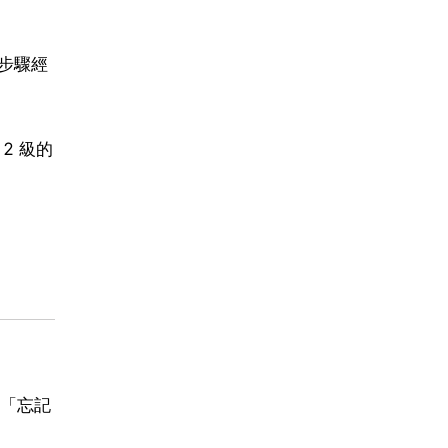
步驟經
2 級的
「忘記