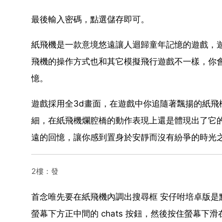
最後輸入密碼，點選儲存即可。
紙飛機是一款意境悠遠讓人迴歸童年記憶的遊戲，
飛機的操作方式也和其它模擬飛行遊戲不一樣，你
憶。
遊戲採用全3d畫面，在遊戲中你追隨著飄揚的紙
細，在紙飛機爛腔橋的動作表現上還是體現出了它的
遠的回憶，讓你感到置身於安靜而沒有紛爭的時光
2樓：發
首念唯先要在紙飛機內調出搜尋框 安仔咐培卓版是點
螢幕下方正中間的 chats 按鈕，然後按住螢幕下