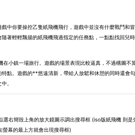
遊戲中你要操控乙隻紙飛機飛行，遊戲中並沒有什麼戰鬥和冒
會隨著輕輕飄揚的紙飛機飛過指定的任務點，一點點找回兒時
飛機在小鎮一場旅行。遊戲的場景表現比較逼真，不過構圖不
特點。遊戲的**悠遠清新，帶給人放鬆和休憩的同時還會
之中。
選右簡毀上角的放大鏡圖示調出搜尋框 (iso版紙飛機 則是
滑在螢幕的最上方就會出現搜尋框)