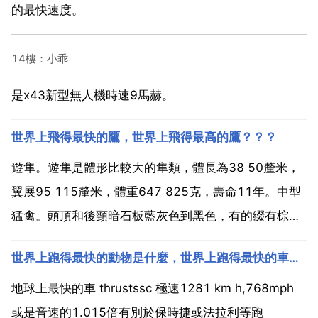
的最快速度。
14樓：小乖
是x43新型無人機時速9馬赫。
世界上飛得最快的鷹，世界上飛得最高的鷹？？？
遊隼。遊隼是體形比較大的隼類，體長為38 50釐米，
翼展95 115釐米，體重647 825克，壽命11年。中型
猛禽。頭頂和後頸暗石板藍灰色到黑色，有的綴有棕
色，俯衝最快，時速最快可達到300多千米。遊隼的俯
世界上跑得最快的動物是什麼，世界上跑得最快的車是什麼車？
衝捕獵本領因不是天生就會的，故它還有自然界罕見的
教授雛鳥捕食技巧的行為。雛鳥在羽毛豐滿，振翅...
地球上最快的車 thrustssc 極速1281 km h,768mph
或是音速的1.015倍有別於保時捷或法拉利等跑