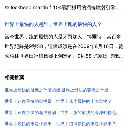
車,lockheed martin f 104戰鬥機用的渦輪噴射引擎,提
供39,000匹馬力，全速前進時耗油每分鐘40加侖。空
世界上最快的人是誰，世界上跑的最快的人？
中客車 f1的bar honda車隊 明年就叫本田了 ...
當今世界，跑的最快的人是牙買加人，博爾特，其百米
世界紀錄是9秒58，這個成績是在2009年8月16日，德
國柏林世界田徑錦標賽上創造的。9秒58 尤塞恩 博爾
特 牙買加 2009年8月16日，柏林田徑世界錦標賽100
米決賽中，博爾特以9秒58獲得冠軍，並再次大幅度重
相關推薦
新整理百米世界紀錄。美國名將蓋伊也以...
世界上最快的飛機是什麼飛機,世界上最快的客機是什麼
世界上速度最快的動物是，世界上速度最快的十大動物？
世界上速度最快的海洋動物，世界上游的最快的海洋動物是什麼
世界上最快的車是什麼車，世界上跑得最快的車是什麼車？