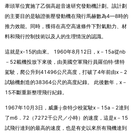
牽頭單位實施了乙個高超音速研究發動機計劃。該計劃
的主要目的是驗證衝壓發動機在飛行馬赫數為4—8時的
推力效能。同時，獲得在高空高速條件下對氣動力、材
料和飛行控制技術以及人的生理情況的認識。
這就是x-15的由來。 1960年8月12日，x－15a從nb
－52載機投放下來後，由美國空軍飛行員羅伯特·懷特
駕駛，爬公升到41496公尺高度，打破了4年前由x－2
試驗機創造的38364公尺的高度紀錄。 此後數年，x－
15不斷重新整理飛行紀錄。
1967年10月3日，威廉·j·奈特少校駕駛x－15a－2達到
了m6．72（7272千公尺／小時）的速度，這是x－15
試飛行達到的最高的速度，也是有史以來所有飛機達到