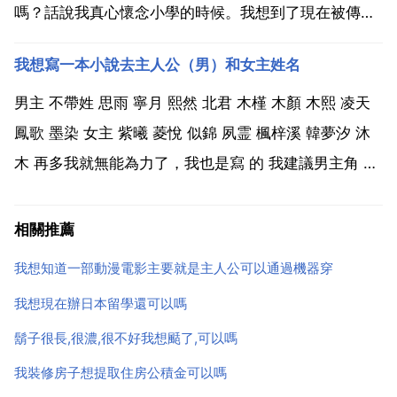
嗎？話說我真心懷念小學的時候。我想到了現在被傳得
爛俗了但真的說出心聲的一句話，也許可以做書名，雖
我想寫一本小說去主人公（男）和女主姓名
然文藝了點。當時只道是尋常 夢想海岸 難捨 安年 12歲
瑣碎風雲 望採納 那蝴蝶停在12歲！生活藝...
男主 不帶姓 思雨 寧月 熙然 北君 木槿 木顏 木熙 凌天
鳳歌 墨染 女主 紫曦 菱悅 似錦 夙霊 楓梓溪 韓夢汐 沐
木 再多我就無能為力了，我也是寫 的 我建議男主角 名
字是趙冬焱，女主角名字是江秋水。希望我的回答能夠
被你採納，謝謝。我想寫一部 女主姓名都想好了就剩男
相關推薦
主姓名了 我想好了姓氏 方...
我想知道一部動漫電影主要就是主人公可以通過機器穿
我想現在辦日本留學還可以嗎
鬍子很長,很濃,很不好我想颳了,可以嗎
我裝修房子想提取住房公積金可以嗎