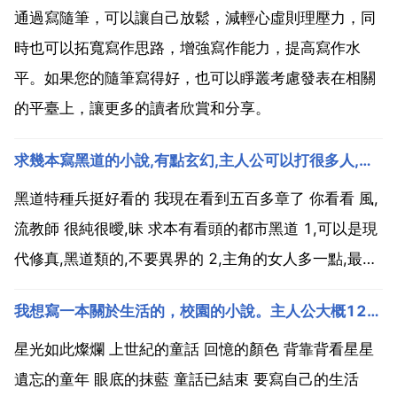
通過寫隨筆，可以讓自己放鬆，減輕心虛則理壓力，同
時也可以拓寬寫作思路，增強寫作能力，提高寫作水
平。如果您的隨筆寫得好，也可以睜叢考慮發表在相關
的平臺上，讓更多的讀者欣賞和分享。
求幾本寫黑道的小說,有點玄幻,主人公可以打很多人,老婆也
黑道特種兵挺好看的 我現在看到五百多章了 你看看 風,
流教師 很純很曖,昧 求本有看頭的都市黑道 1,可以是現
代修真,黑道類的,不要異界的 2,主角的女人多一點,最好
是從 30 傲劍天下 來,都市有武俠有黑道源仇殺 看了這
我想寫一本關於生活的，校園的小說。主人公大概12歲。不知道取什麼題目，請大家幫幫忙想想，謝謝
麼多書,這絕對是本好書,本人看來沒鬱悶情節恩,主角有
公司,但是他的一個老婆看著...
星光如此燦爛 上世紀的童話 回憶的顏色 背靠背看星星
遺忘的童年 眼底的抹藍 童話已結束 要寫自己的生活