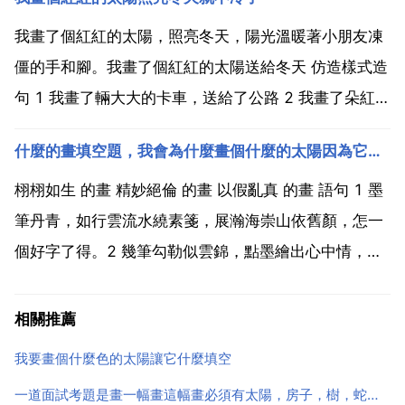
看來，是白色。看成白色，主要用到的是色度學的知識
了。下面三張圖，分別是太陽光譜，以及色度學中的一
我畫了個紅紅的太陽，照亮冬天，陽光溫暖著小朋友凍
個著名的...
僵的手和腳。我畫了個紅紅的太陽送給冬天 仿造樣式造
句 1 我畫了輛大大的卡車，送給了公路 2 我畫了朵紅紅
的鮮花，送給了春天 3 我畫了片綠綠的小草，送給了沙
什麼的畫填空題，我會為什麼畫個什麼的太陽因為它是個什麼的季節填空題
漠 4 我畫了個大大的月亮，送給了黑夜 5 我畫了淅瀝瀝
的細雨送給乾旱的大地 6 我畫了個大大...
栩栩如生 的畫 精妙絕倫 的畫 以假亂真 的畫 語句 1 墨
筆丹青，如行雲流水繞素箋，展瀚海崇山依舊顏，怎一
個好字了得。2 幾筆勾勒似雲錦，點墨繪出心中情，意
境如此贊！3 山遙水遠遺墨間，彼岸花開意連連，行筆
走墨書流年。4 畫江山，染紅塵 江山有夢，我為我試留
相關推薦
白 紅塵有你，我為你繪朱顏。5 曾多次調...
我要畫個什麼色的太陽讓它什麼填空
一道面試考題是畫一幅畫這幅畫必須有太陽，房子，樹，蛇，水池。我想知道這個考題